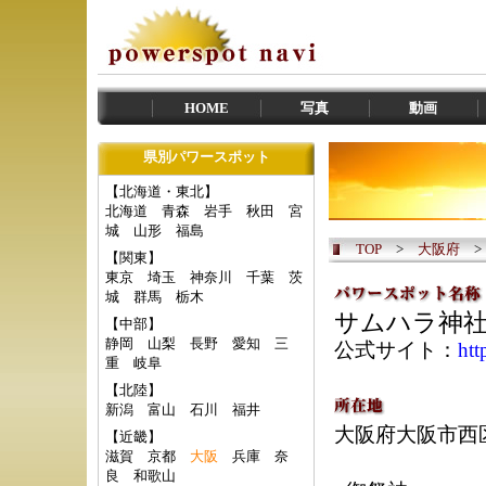
HOME
写真
動画
県別パワースポット
【北海道・東北】
北海道
青森
岩手
秋田
宮
城
山形
福島
TOP
>
大阪府
【関東】
東京
埼玉
神奈川
千葉
茨
城
群馬
栃木
サムハラ神
【中部】
静岡
山梨
長野
愛知
三
公式サイト：
htt
重
岐阜
【北陸】
新潟
富山
石川
福井
大阪府大阪市西区
【近畿】
滋賀
京都
大阪
兵庫
奈
良
和歌山