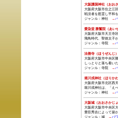
大阪護国神社（おお
大阪府大阪市住之江区南
戦没者を慰霊し平和
ジャンル：
神社
→
愛染堂 勝鬘院（あい
大阪府大阪市天王寺区夕
飛鳥時代、聖徳太子
ジャンル：
寺院
→
法善寺（ほうぜんじ
大阪府大阪市中央区難波1
しっとりと落ち着い
ジャンル：
寺院
→
堀川戎神社（ほりか
大阪府大阪市北区西天満
堀川戎神社は、「え
ジャンル：
神社
→
大阪城（おおさかじ
大阪府大阪市中央区大阪
豊臣秀吉によって築
ジャンル：城
→
パ