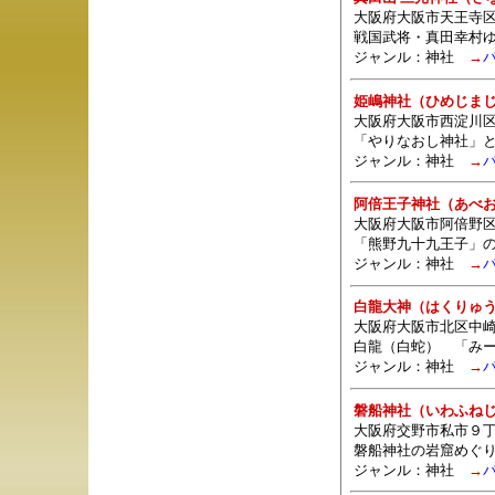
大阪府大阪市天王寺
戦国武将・真田幸村
ジャンル：
神社
→
姫嶋神社（ひめじま
大阪府大阪市西淀川区姫島
「やりなおし神社」
ジャンル：
神社
→
阿倍王子神社（あべ
大阪府大阪市阿倍野区阿
「熊野九十九王子」
ジャンル：
神社
→
白龍大神（はくりゅ
大阪府大阪市北区中崎西
白龍（白蛇） 「み
ジャンル：
神社
→
磐船神社（いわふね
大阪府交野市私市９
磐船神社の岩窟めぐ
ジャンル：
神社
→