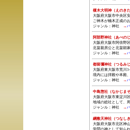
榎木大明神（えのき
大阪府大阪市中央区安
ご神木が楠木正成の
ジャンル：
神社
→
阿部野神社（あべの
大阪府大阪市阿倍野区北畠
北畠親房公と北畠顕
ジャンル：
神社
→
都留彌神社（つるみ
大阪府東大阪市荒川3-2
境内には拝殿や本殿
ジャンル：
神社
→
中島惣社（なかじま
大阪府大阪市東淀川区
地域の総社として、周
ジャンル：
神社
→
綱敷天神社（つなし
大阪府大阪市北区神
学問の神として知ら