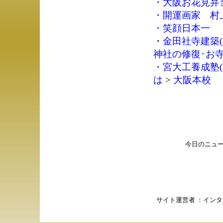
・
大阪お花見弁
・
開運画家 村
・
笑顔日本一
・
金田社寺建築(
神社の修復･お
・
宮大工養成塾(
は
>
大阪本校
今日のニュ
サイト運営者 ：
インタ