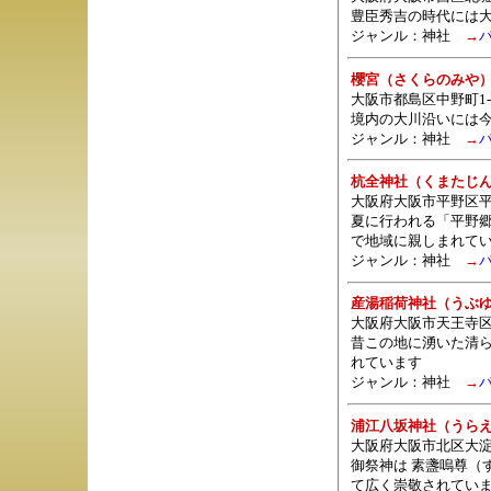
豊臣秀吉の時代には
ジャンル：
神社
→
櫻宮（さくらのみや
大阪市都島区中野町1-1
境内の大川沿いには
ジャンル：
神社
→
杭全神社（くまたじ
大阪府大阪市平野区
夏に行われる「平野
で地域に親しまれて
ジャンル：
神社
→
産湯稲荷神社（うぶ
大阪府大阪市天王寺区
昔この地に湧いた清
れています
ジャンル：
神社
→
浦江八坂神社（うら
大阪府大阪市北区大淀南3
御祭神は 素盞嗚尊（
て広く崇敬されてい