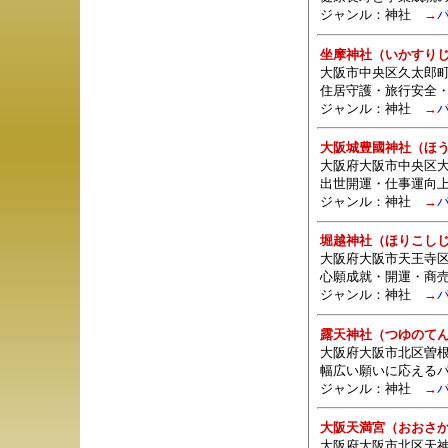
ジャンル：
神社
→
坐摩神社（いかすり
大阪市中央区久太郎
住居守護・旅行安全
ジャンル：
神社
→
大阪城豊國神社（ほ
大阪府大阪市中央区大阪
出世開運・仕事運向
ジャンル：
神社
→
堀越神社（ほりこし
大阪府大阪市天王寺区
心願成就・開運・商
ジャンル：
神社
→
露天神社（つゆのて
大阪府大阪市北区曽根
幅広い願いに応える
ジャンル：
神社
→
大阪天満宮（おおさ
大阪府大阪市北区天神