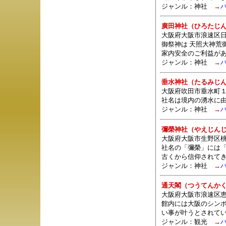
ジャンル：
神社
→
廣田神社（ひろたじ
大阪府大阪市浪速区日本
御祭神は 天照大神荒
家内安全のご利益が
ジャンル：
神社
→
垂水神社（たるみじ
大阪府吹田市垂水町１
社名は境内の湧水に
ジャンル：
神社
→
彌榮神社（やえじん
大阪府大阪市生野区桃谷
社名の「彌榮」には
古くから信仰されて
ジャンル：
神社
→
通天閣（つうてんか
大阪府大阪市浪速区恵
館内には大阪のシン
い事が叶うとされて
ジャンル：観光
→