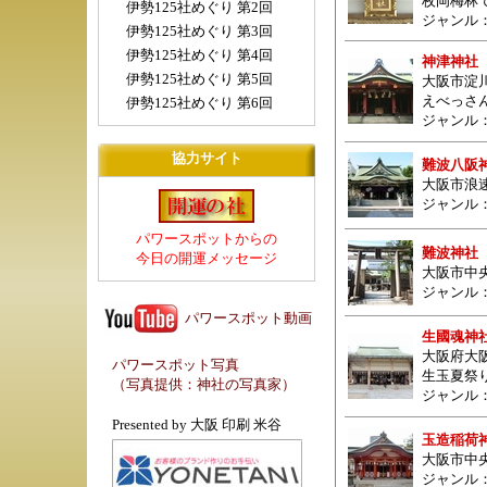
枚岡梅林
伊勢125社めぐり 第2回
ジャンル
伊勢125社めぐり 第3回
伊勢125社めぐり 第4回
神津神社
伊勢125社めぐり 第5回
大阪市淀
えべっさ
伊勢125社めぐり 第6回
ジャンル
協力サイト
難波八阪
大阪市浪
ジャンル
パワースポットからの
難波神社
今日の開運メッセージ
大阪市中央
ジャンル
パワースポット動画
生國魂神
大阪府大阪
パワースポット写真
生玉夏祭
（写真提供：
神社の写真家
）
ジャンル
Presented by
大阪 印刷 米谷
玉造稲荷
大阪市中央
ジャンル