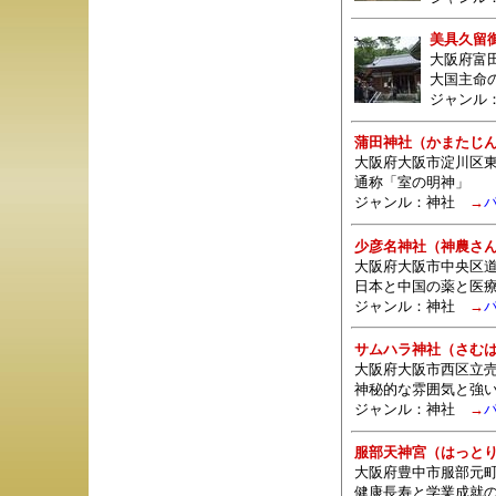
美具久留
大阪府富
大国主命
ジャンル
蒲田神社（かまたじ
大阪府大阪市淀川区東
通称「室の明神」
ジャンル：
神社
→
少彦名神社（神農さ
大阪府大阪市中央区道修
日本と中国の薬と医
ジャンル：
神社
→
サムハラ神社（さむ
大阪府大阪市西区立売堀
神秘的な雰囲気と強
ジャンル：
神社
→
服部天神宮（はっと
大阪府豊中市服部元町1-
健康長寿と学業成就