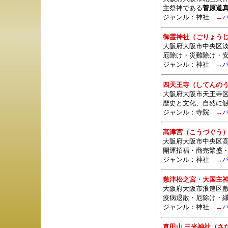
主祭神である
菅原道
ジャンル：
神社
→
御霊神社（ごりょう
大阪府大阪市中央区淡路
厄除け・災難除け・
ジャンル：
神社
→
四天王寺（してんの
大阪府大阪市天王寺区四
歴史と文化、自然に
ジャンル：
寺院
→
高津宮（こうづぐう
大阪府大阪市中央区高
開運招福・商売繁盛
ジャンル：
神社
→
敷津松之宮・大国主
大阪府大阪市浪速区敷
疫病退散・厄除け・
ジャンル：
神社
→
真田山 三光神社（さ