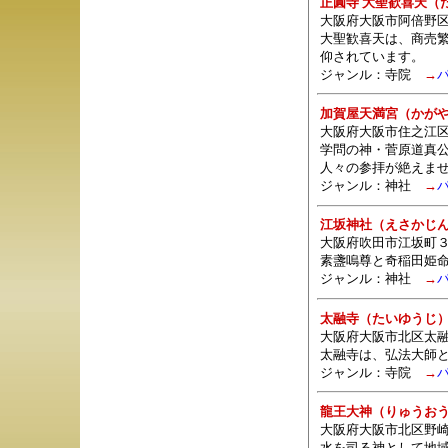
正圓寺 大聖歓喜天（
大阪府大阪市阿倍野区
大聖歓喜天は、商売繁
仰されています。
ジャンル：
寺院
→
加賀屋天満宮（かが
大阪府大阪市住之江区
学問の神・菅原道真
人々の参拝が絶えま
ジャンル：
神社
→
江坂神社（えさかじ
大阪府吹田市江坂町３
素盞嗚尊と奇稲田姫
ジャンル：
神社
→
太融寺（たいゆうじ
大阪府大阪市北区太融
太融寺は、弘法大師
ジャンル：
寺院
→
龍王大神（りゅうお
大阪府大阪市北区野崎
水を司る神として地