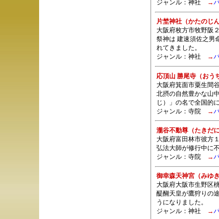
ジャンル：
神社
→
片埜神社（かたのじ
大阪府枚方市牧野阪２
祭神は 建速須佐之男
れてきました。
ジャンル：
神社
→
応頂山 勝尾寺（おう
大阪府箕面市粟生間谷
北摂の自然豊かな山
じ）」の名で全国的
ジャンル：
寺院
→
瀧谷不動尊（たきだ
大阪府富田林市彼方
弘法大師が修行中に
ジャンル：
寺院
→
御幸森天神宮（みゆ
大阪府大阪市生野区桃
醍醐天皇が鷹狩りの
うになりました。
ジャンル：
神社
→