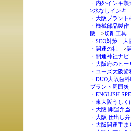
・
内外インキ製
>
水なしインキ
・
大阪プラント
・
機械部品製作
阪
>
切削工具
・
SEO対策 大
・
開運の社
>
・
開運神社ナビ
・
大阪府のヒー
・
ユーズ大阪歯
・
DUO大阪歯
プラント周囲炎
・
ENGLISH SPE
・
東大阪うしく
・
大阪 開運弁当
・
大阪 仕出し弁
・
大阪開運手ま