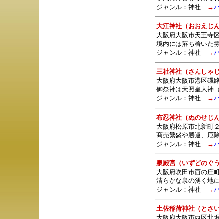
ジャンル：
神社
→
大江神社（おおえじ
大阪府大阪市天王寺区
境内には落ち着いた
ジャンル：
神社
→
三社神社（さんしゃ
大阪府大阪市港区磯路
御祭神は天照皇大神
ジャンル：
神社
→
布忍神社（ぬのせじ
大阪府松原市北新町２
商売繁盛や勝運、厄
ジャンル：
神社
→
泉殿宮（いずどのぐ
大阪府吹田市西の庄町
清らかな泉の湧く地
ジャンル：
神社
→
土佐稲荷神社（とさ
大阪府大阪市西区北堀