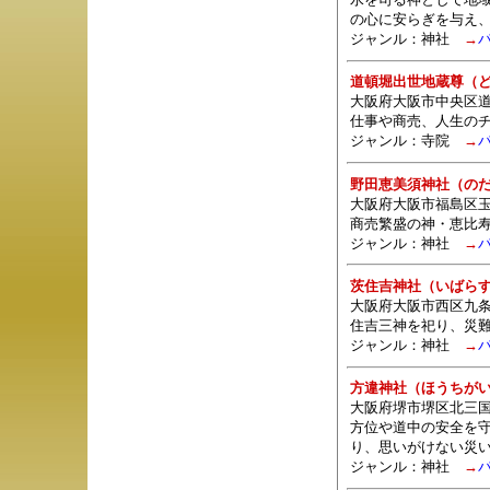
の心に安らぎを与え
ジャンル：
神社
→
道頓堀出世地蔵尊（
大阪府大阪市中央区
仕事や商売、人生の
ジャンル：
寺院
→
野田恵美須神社（の
大阪府大阪市福島区玉
商売繁盛の神・恵比
ジャンル：
神社
→
茨住吉神社（いばら
大阪府大阪市西区九条
住吉三神を祀り、災
ジャンル：
神社
→
方違神社（ほうちが
大阪府堺市堺区北三国
方位や道中の安全を
り、思いがけない災
ジャンル：
神社
→