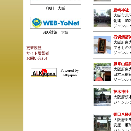
印刷 大阪
豊崎神社
大阪市北区豊
創建 65
ジャンル
SEO対策 大阪
石切劔箭
大阪府東
できもの
更新履歴
ジャンル
サイト運営者
お問い合わせ
瓢箪山稲
大阪府東
Powered by
日本三稲
Alkjapan
ジャンル
茨木神社
大阪府茨
ジャンル
誉田八幡
大阪府羽曳
安産・厄
ジャンル