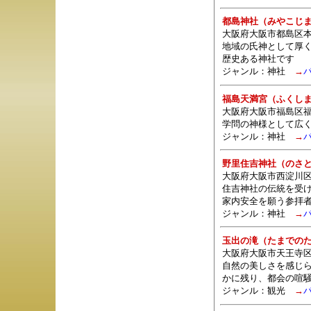
都島神社（みやこじ
大阪府大阪市都島区本通
地域の氏神として厚
歴史ある神社です
ジャンル：
神社
→
福島天満宮（ふくし
大阪府大阪市福島区福島
学問の神様として広く
ジャンル：
神社
→
野里住吉神社（のさ
大阪府大阪市西淀川区
住吉神社の伝統を受
家内安全を願う参拝
ジャンル：
神社
→
玉出の滝（たまでの
大阪府大阪市天王寺区
自然の美しさを感じ
かに残り、都会の喧
ジャンル：観光
→