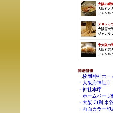
大阪の鰻料
大阪府大
ジャンル
テネレッ
大阪府大阪
ジャンル
東大阪の
大阪府東大
ジャンル
・
枚岡神社ホー
・
大阪府神社庁
・
神社本庁
・
ホームページ制作
・
大阪 印刷 米
・
両面カラー印刷