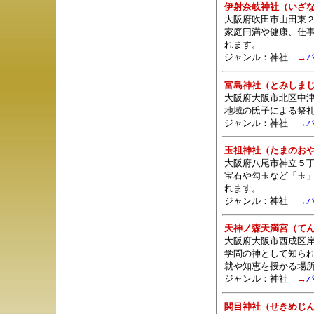
伊射奈岐神社（いざ
大阪府吹田市山田東２
家庭円満や健康、仕
れます。
ジャンル：
神社
→
富島神社（とみしま
大阪府大阪市北区中津
地域の氏子による祭
ジャンル：
神社
→
玉祖神社（たまのお
大阪府八尾市神立５丁
宝石や勾玉など「玉
れます。
ジャンル：
神社
→
天神ノ森天満宮（て
大阪府大阪市西成区岸
学問の神として知ら
就や知恵を授かる場
ジャンル：
神社
→
関目神社（せきめじ