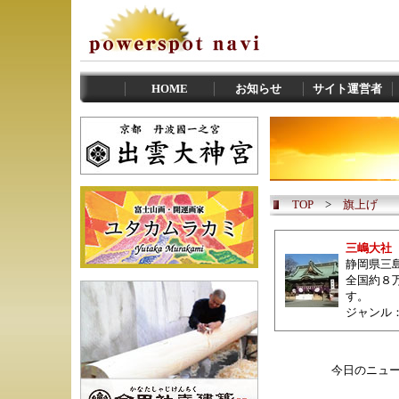
HOME
お知らせ
サイト運営者
TOP
>
旗上げ
三嶋大社
静岡県
三
全国約８
す。
ジャンル
今日のニュ