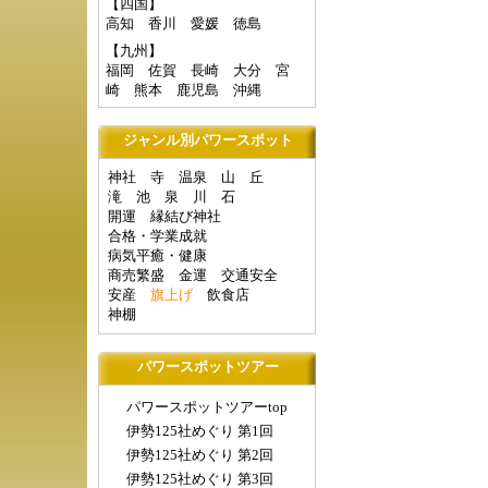
【四国】
高知
香川
愛媛
徳島
【九州】
福岡
佐賀
長崎
大分
宮
崎
熊本
鹿児島
沖縄
ジャンル別パワースポット
神社
寺
温泉
山
丘
滝
池
泉
川
石
開運
縁結び神社
合格・学業成就
病気平癒・健康
商売繁盛
金運
交通安全
安産
旗上げ
飲食店
神棚
パワースポットツアー
パワースポットツアーtop
伊勢125社めぐり 第1回
伊勢125社めぐり 第2回
伊勢125社めぐり 第3回