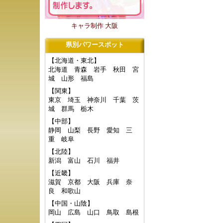
キャラ制作 大阪
県別パワースポット
【北海道・東北】
北海道
青森
岩手
秋田
宮
城
山形
福島
【関東】
東京
埼玉
神奈川
千葉
茨
城
群馬
栃木
【中部】
静岡
山梨
長野
愛知
三
重
岐阜
【北陸】
新潟
富山
石川
福井
【近畿】
滋賀
京都
大阪
兵庫
奈
良
和歌山
【中国・山陰】
岡山
広島
山口
鳥取
島根