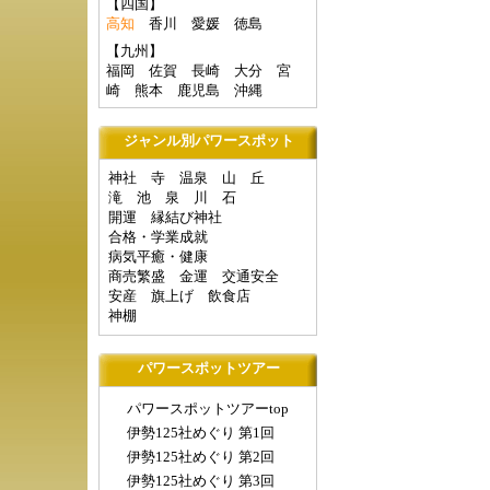
【四国】
高知
香川
愛媛
徳島
【九州】
福岡
佐賀
長崎
大分
宮
崎
熊本
鹿児島
沖縄
ジャンル別パワースポット
神社
寺
温泉
山
丘
滝
池
泉
川
石
開運
縁結び神社
合格・学業成就
病気平癒・健康
商売繁盛
金運
交通安全
安産
旗上げ
飲食店
神棚
パワースポットツアー
パワースポットツアーtop
伊勢125社めぐり 第1回
伊勢125社めぐり 第2回
伊勢125社めぐり 第3回