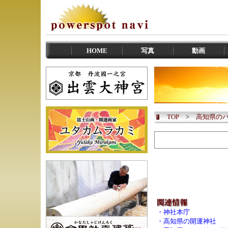
HOME
写真
動画
TOP
>
高知県の
・
神社本庁
・
高知県の開運神社