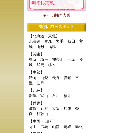
キャラ制作 大阪
県別パワースポット
【北海道・東北】
北海道
青森
岩手
秋田
宮
城
山形
福島
【関東】
東京
埼玉
神奈川
千葉
茨
城
群馬
栃木
【中部】
静岡
山梨
長野
愛知
三
重
岐阜
【北陸】
新潟
富山
石川
福井
【近畿】
滋賀
京都
大阪
兵庫
奈
良
和歌山
【中国・山陰】
岡山
広島
山口
鳥取
島根