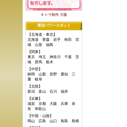
キャラ制作 大阪
県別パワースポット
【北海道・東北】
北海道
青森
岩手
秋田
宮
城
山形
福島
【関東】
東京
埼玉
神奈川
千葉
茨
城
群馬
栃木
【中部】
静岡
山梨
長野
愛知
三
重
岐阜
【北陸】
新潟
富山
石川
福井
【近畿】
滋賀
京都
大阪
兵庫
奈
良
和歌山
【中国・山陰】
岡山
広島
山口
鳥取
島根