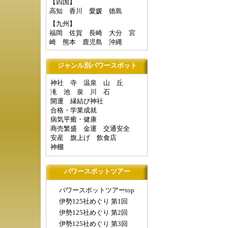
【四国】
高知
香川
愛媛
徳島
【九州】
福岡
佐賀
長崎
大分
宮
崎
熊本
鹿児島
沖縄
ジャンル別パワースポット
神社
寺
温泉
山
丘
滝
池
泉
川
石
開運
縁結び神社
合格・学業成就
病気平癒・健康
商売繁盛
金運
交通安全
安産
旗上げ
飲食店
神棚
パワースポットツアー
パワースポットツアーtop
伊勢125社めぐり 第1回
伊勢125社めぐり 第2回
伊勢125社めぐり 第3回