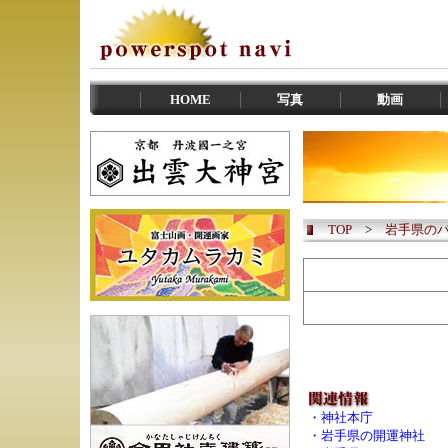
HOME
写真
動画
TOP
>
岩手県の
・
神社本庁
・
岩手県の開運神社