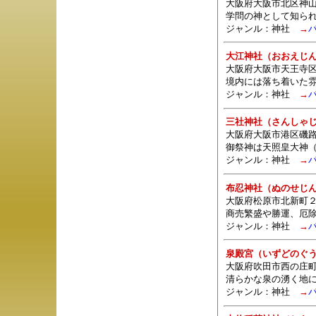
大阪府大阪市北区神
学問の神として知ら
ジャンル：
神社
→
大江神社（おおえじ
大阪府大阪市天王寺区
境内には落ち着いた
ジャンル：
神社
→
三社神社（さんしゃ
大阪府大阪市港区磯路
御祭神は天照皇大神
ジャンル：
神社
→
布忍神社（ぬのせじ
大阪府松原市北新町２
商売繁盛や勝運、厄
ジャンル：
神社
→
泉殿宮（いずどのぐ
大阪府吹田市西の庄町
清らかな泉の湧く地
ジャンル：
神社
→