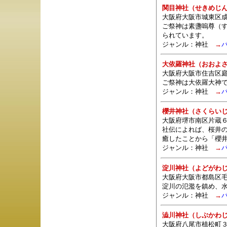
関目神社（せきめじ
大阪府大阪市城東区成
ご祭神は素盞嗚尊（
られています。
ジャンル：
神社
→
大依羅神社（おおよ
大阪府大阪市住吉区庭
ご祭神は大依羅大神
ジャンル：
神社
→
櫻井神社（さくらい
大阪府堺市南区片蔵
社伝によれば、桜井
癒したことから「櫻
ジャンル：
神社
→
淀川神社（よどがわ
大阪府大阪市都島区毛
淀川の氾濫を鎮め、
ジャンル：
神社
→
澁川神社（しぶかわ
大阪府八尾市植松町３