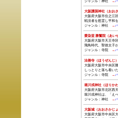
ジャンル：
神社
→
大阪護国神社（おお
大阪府大阪市住之江区南
戦没者を慰霊し平和
ジャンル：
神社
→
愛染堂 勝鬘院（あい
大阪府大阪市天王寺区夕
飛鳥時代、聖徳太子
ジャンル：
寺院
→
法善寺（ほうぜんじ
大阪府大阪市中央区難波1
しっとりと落ち着い
ジャンル：
寺院
→
堀川戎神社（ほりか
大阪府大阪市北区西天満
堀川戎神社は、「え
ジャンル：
神社
→
大阪城（おおさかじ
大阪府大阪市中央区大阪