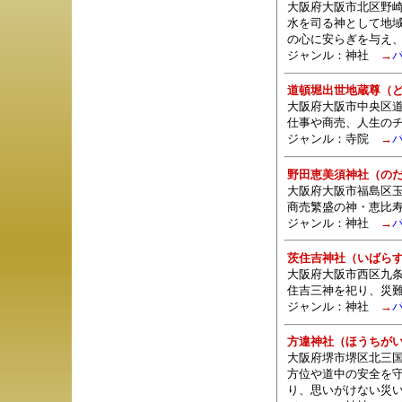
大阪府大阪市北区野崎
水を司る神として地
の心に安らぎを与え
ジャンル：
神社
→
道頓堀出世地蔵尊（
大阪府大阪市中央区
仕事や商売、人生の
ジャンル：
寺院
→
野田恵美須神社（の
大阪府大阪市福島区玉
商売繁盛の神・恵比
ジャンル：
神社
→
茨住吉神社（いばら
大阪府大阪市西区九条
住吉三神を祀り、災
ジャンル：
神社
→
方違神社（ほうちが
大阪府堺市堺区北三国
方位や道中の安全を
り、思いがけない災