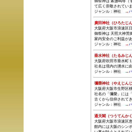
御祭神は 素盞嗚尊（
て広く崇敬されてい
ジャンル：
神社
→
廣田神社（ひろたじ
大阪府大阪市浪速区日本
御祭神は 天照大神荒
家内安全のご利益が
ジャンル：
神社
→
垂水神社（たるみじ
大阪府吹田市垂水町１
社名は境内の湧水に
ジャンル：
神社
→
彌榮神社（やえじん
大阪府大阪市生野区桃谷
社名の「彌榮」には
古くから信仰されて
ジャンル：
神社
→
通天閣（つうてんか
大阪府大阪市浪速区恵
館内には大阪のシン
い事が叶うとされて