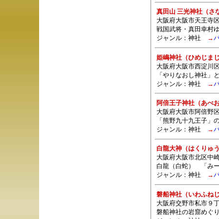
真田山 三光神社（さ
大阪府大阪市天王寺
戦国武将・真田幸村
ジャンル：
神社
→
姫嶋神社（ひめじま
大阪府大阪市西淀川区姫島
「やりなおし神社」
ジャンル：
神社
→
阿倍王子神社（あべ
大阪府大阪市阿倍野区阿
「熊野九十九王子」
ジャンル：
神社
→
白龍大神（はくりゅ
大阪府大阪市北区中崎西
白龍（白蛇） 「み
ジャンル：
神社
→
磐船神社（いわふね
大阪府交野市私市９
磐船神社の岩窟めぐ