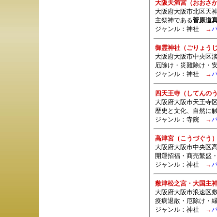
大阪天満宮（おおさ
大阪府大阪市北区天神
主祭神である
菅原道
ジャンル：
神社
→
御霊神社（ごりょう
大阪府大阪市中央区淡路
厄除け・災難除け・
ジャンル：
神社
→
四天王寺（してんの
大阪府大阪市天王寺区四
歴史と文化、自然に
ジャンル：
寺院
→
高津宮（こうづぐう
大阪府大阪市中央区高
開運招福・商売繁盛
ジャンル：
神社
→
敷津松之宮・大国主
大阪府大阪市浪速区敷
疫病退散・厄除け・
ジャンル：
神社
→