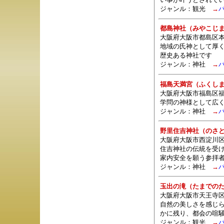
ジャンル：観光
→
都島神社（みやこじ
大阪府大阪市都島区本通
地域の氏神として厚
歴史ある神社です
ジャンル：
神社
→
福島天満宮（ふくし
大阪府大阪市福島区福島
学問の神様として広く
ジャンル：
神社
→
野里住吉神社（のさ
大阪府大阪市西淀川区
住吉神社の伝統を受
家内安全を願う参拝
ジャンル：
神社
→
玉出の滝（たまでの
大阪府大阪市天王寺区
自然の美しさを感じ
かに残り、都会の喧
ジャンル：観光
→