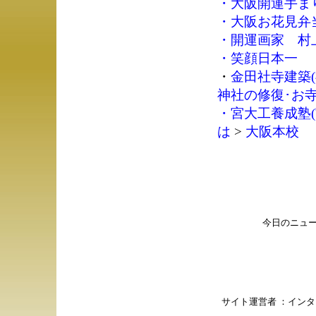
・
大阪開運手ま
・
大阪お花見弁
・
開運画家 村
・
笑顔日本一
・
金田社寺建築(
神社の修復･お
・
宮大工養成塾(
は
>
大阪本校
今日のニュ
サイト運営者 ：
インタ