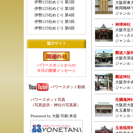
伊勢125社めぐり 第2回
大阪府東大
枚岡梅林
伊勢125社めぐり 第3回
ジャンル
伊勢125社めぐり 第4回
伊勢125社めぐり 第5回
神津神社
伊勢125社めぐり 第6回
大阪市淀
えべっさ
ジャンル
協力サイト
難波八阪
大阪市浪
ジャンル
パワースポットからの
今日の開運メッセージ
難波神社
大阪市中央
パワースポット動画
ジャンル
生國魂神
パワースポット写真
大阪府大阪
（写真提供：
神社の写真家
）
生玉夏祭
ジャンル
Presented by
大阪 印刷 米谷
玉造稲荷