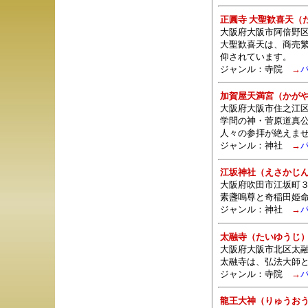
正圓寺 大聖歓喜天（
大阪府大阪市阿倍野区
大聖歓喜天は、商売繁
仰されています。
ジャンル：
寺院
→
加賀屋天満宮（かが
大阪府大阪市住之江区
学問の神・菅原道真
人々の参拝が絶えま
ジャンル：
神社
→
江坂神社（えさかじ
大阪府吹田市江坂町３
素盞嗚尊と奇稲田姫
ジャンル：
神社
→
太融寺（たいゆうじ
大阪府大阪市北区太融
太融寺は、弘法大師
ジャンル：
寺院
→
龍王大神（りゅうお