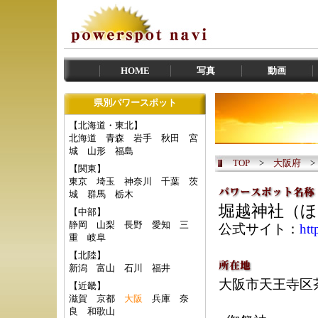
HOME
写真
動画
県別パワースポット
【北海道・東北】
北海道
青森
岩手
秋田
宮
城
山形
福島
TOP
>
大阪府
【関東】
東京
埼玉
神奈川
千葉
茨
城
群馬
栃木
堀越神社（
【中部】
静岡
山梨
長野
愛知
三
公式サイト：
htt
重
岐阜
【北陸】
新潟
富山
石川
福井
大阪市天王寺区茶
【近畿】
滋賀
京都
大阪
兵庫
奈
良
和歌山