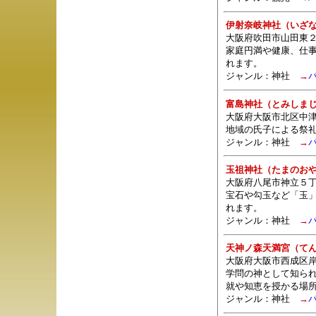
伊射奈岐神社（いざ
大阪府吹田市山田東２
家庭円満や健康、仕
れます。
ジャンル：
神社
→
富島神社（とみしま
大阪府大阪市北区中津
地域の氏子による祭
ジャンル：
神社
→
玉祖神社（たまのお
大阪府八尾市神立５丁
宝石や勾玉など「玉
れます。
ジャンル：
神社
→
天神ノ森天満宮（て
大阪府大阪市西成区岸
学問の神として知ら
就や知恵を授かる場
ジャンル：
神社
→