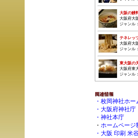
大阪の鰻料
大阪府大
ジャンル
テネレッ
大阪府大阪
ジャンル
東大阪の
大阪府東大
ジャンル
・
枚岡神社ホー
・
大阪府神社庁
・
神社本庁
・
ホームページ制作
・
大阪 印刷 米