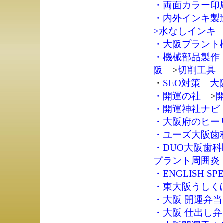
・
両面カラー印刷
・
内外インキ製
>
水なしインキ
・
大阪プラント
・
機械部品製作
阪
>
切削工具
・
SEO対策 大
・
開運の社
>
・
開運神社ナビ
・
大阪府のヒー
・
ユーズ大阪歯
・
DUO大阪歯
プラント周囲炎
・
ENGLISH SPE
・
東大阪うしく
・
大阪 開運弁当
・
大阪 仕出し弁