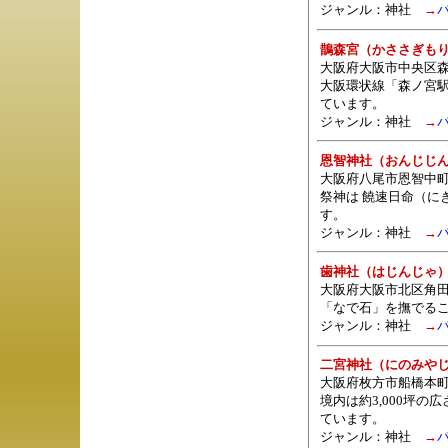
ジャンル：
神社
→
鵲森宮（かささぎも
大阪府大阪市中央区森
大阪環状線「森ノ宮
ています。
ジャンル：
神社
→
恩智神社（おんじじ
大阪府八尾市恩智中
祭神は 饒速日命（に
す。
ジャンル：
神社
→
歯神社（はじんじゃ
大阪府大阪市北区角田
「なで石」を撫でる
ジャンル：
神社
→
二宮神社（にのみや
大阪府枚方市船橋本
境内は約3,000坪
ています。
ジャンル：
神社
→