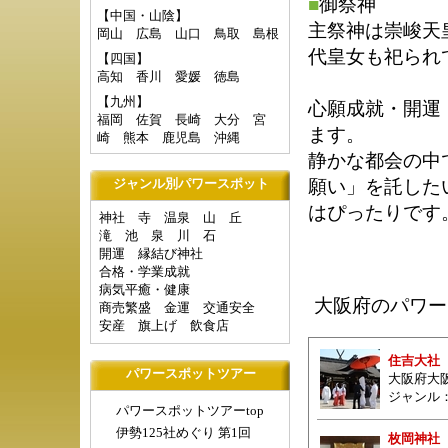
■
御祭神
【中国・山陰】
主祭神は崇峻天
岡山
広島
山口
鳥取
島根
代皇女も祀られ
【四国】
高知
香川
愛媛
徳島
【九州】
心願成就・開運
福岡
佐賀
長崎
大分
宮
ます。
崎
熊本
鹿児島
沖縄
静かな都会の中
願い」を託した
ジャンル別パワースポット
はぴったりです
神社
寺
温泉
山
丘
滝
池
泉
川
石
開運
縁結び神社
合格・学業成就
病気平癒・健康
大阪府のパワー
商売繁盛
金運
交通安全
安産
旗上げ
飲食店
住吉大社
パワースポットツアー
大阪府大阪
ジャンル
パワースポットツアーtop
伊勢125社めぐり 第1回
枚岡神社