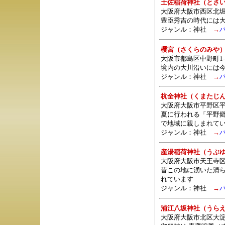
土佐稲荷神社（とさ
大阪府大阪市西区北堀
豊臣秀吉の時代には
ジャンル：
神社
→
櫻宮（さくらのみや
大阪市都島区中野町1-1
境内の大川沿いには
ジャンル：
神社
→
杭全神社（くまたじ
大阪府大阪市平野区
夏に行われる「平野
で地域に親しまれて
ジャンル：
神社
→
産湯稲荷神社（うぶ
大阪府大阪市天王寺区
昔この地に湧いた清
れています
ジャンル：
神社
→
浦江八坂神社（うら
大阪府大阪市北区大淀南3