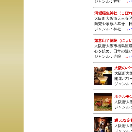
ジャンル：
神社
→
河堀稲生神社（こぼ
大阪府大阪市天王寺区
商売や家族の幸せ、
ジャンル：
神社
→
如意山了徳院（にょ
大阪府大阪市福島区鷺
心を鎮め、日常の迷
ジャンル：
寺院
→
大阪のバ
大阪府大
開運パワ
ジャンル
ホテルモ
大阪府大阪
ジャンル
鰻 ふな定
大阪府大阪
ジャンル