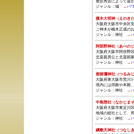
豊臣秀吉によって築
ジャンル：城
→
パ
榎木大明神（えのき
大阪府大阪市中央区安
ご神木が楠木正成の
ジャンル：
神社
→
阿部野神社（あべの
大阪府大阪市阿倍野区北畠
北畠親房公と北畠顕
ジャンル：
神社
→
都留彌神社（つるみ
大阪府東大阪市荒川3-2
境内には拝殿や本殿
ジャンル：
神社
→
中島惣社（なかじま
大阪府大阪市東淀川区
地域の総社として、周
ジャンル：
神社
→
綱敷天神社（つなし