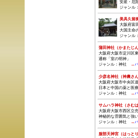
安産・厄
ジャンル
美具久留
大阪府富
大国主命
ジャンル
蒲田神社（かまたじ
大阪府大阪市淀川区東
通称「室の明神」
ジャンル：
神社
→
少彦名神社（神農さ
大阪府大阪市中央区道修
日本と中国の薬と医
ジャンル：
神社
→
サムハラ神社（さむ
大阪府大阪市西区立売堀
神秘的な雰囲気と強
ジャンル：
神社
→
服部天神宮（はっと