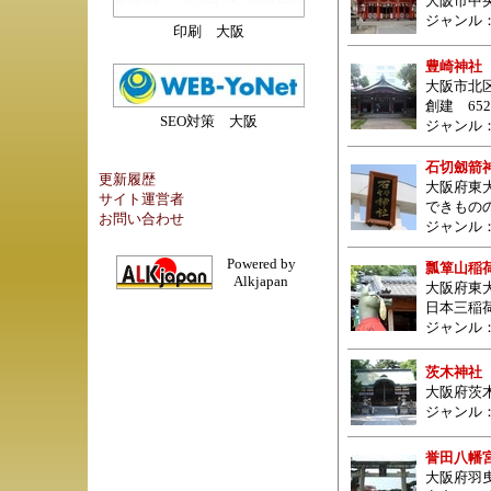
大阪市中央
ジャンル
印刷 大阪
豊崎神社
大阪市北区豊
創建 65
SEO対策 大阪
ジャンル
石切劔箭
更新履歴
大阪府東
サイト運営者
できもの
お問い合わせ
ジャンル
Powered by
瓢箪山稲
Alkjapan
大阪府東
日本三稲
ジャンル
茨木神社
大阪府茨
ジャンル
誉田八幡
大阪府羽曳