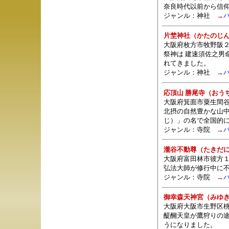
奈良時代以前から信
ジャンル：
神社
→
片埜神社（かたのじ
大阪府枚方市牧野阪２
祭神は 建速須佐之男
れてきました。
ジャンル：
神社
→
応頂山 勝尾寺（おう
大阪府箕面市粟生間谷
北摂の自然豊かな山
じ）」の名で全国的
ジャンル：
寺院
→
瀧谷不動尊（たきだ
大阪府富田林市彼方
弘法大師が修行中に
ジャンル：
寺院
→
御幸森天神宮（みゆ
大阪府大阪市生野区桃
醍醐天皇が鷹狩りの
うになりました。