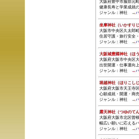
大阪府豊中市服部元町1-
健康長寿と学業成就
ジャンル：
神社
→
坐摩神社（いかすり
大阪市中央区久太郎
住居守護・旅行安全
ジャンル：
神社
→
大阪城豊國神社（ほ
大阪府大阪市中央区大阪
出世開運・仕事運向
ジャンル：
神社
→
堀越神社（ほりこし
大阪府大阪市天王寺区
心願成就・開運・商
ジャンル：
神社
→
露天神社（つゆのて
大阪府大阪市北区曽根
幅広い願いに応える
ジャンル：
神社
→