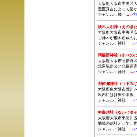
大阪府大阪市中央区大阪
豊臣秀吉によって築
ジャンル：城
→
パ
榎木大明神（えのき
大阪府大阪市中央区安
ご神木が楠木正成の
ジャンル：
神社
→
阿部野神社（あべの
大阪府大阪市阿倍野区北畠
北畠親房公と北畠顕
ジャンル：
神社
→
都留彌神社（つるみ
大阪府東大阪市荒川3-2
境内には拝殿や本殿
ジャンル：
神社
→
中島惣社（なかじま
大阪府大阪市東淀川区
地域の総社として、周
ジャンル：
神社
→