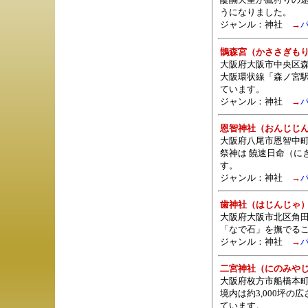
うになりました。
ジャンル：
神社
→
鵲森宮（かささぎも
大阪府大阪市中央区森
大阪環状線「森ノ宮
ています。
ジャンル：
神社
→
恩智神社（おんじじ
大阪府八尾市恩智中
祭神は 饒速日命（に
す。
ジャンル：
神社
→
歯神社（はじんじゃ
大阪府大阪市北区角田
「なで石」を撫でる
ジャンル：
神社
→
二宮神社（にのみや
大阪府枚方市船橋本
境内は約3,000坪
ています。