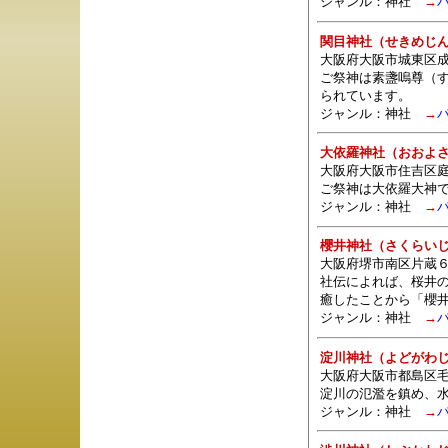
ジャンル：
神社
→
関目神社（せきめじ
大阪府大阪市城東区成
ご祭神は素盞嗚尊（
られています。
ジャンル：
神社
→
大依羅神社（おおよ
大阪府大阪市住吉区庭
ご祭神は大依羅大神
ジャンル：
神社
→
櫻井神社（さくらい
大阪府堺市南区片蔵
社伝によれば、桜井
癒したことから「櫻
ジャンル：
神社
→
淀川神社（よどがわ
大阪府大阪市都島区毛
淀川の氾濫を鎮め、
ジャンル：
神社
→