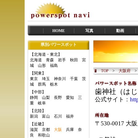
HOME
写真
動画
県別パワースポット
【北海道・東北】
北海道
青森
岩手
秋田
宮
城
山形
福島
TOP
>
大阪府
【関東】
東京
埼玉
神奈川
千葉
茨
城
群馬
栃木
歯神社（は
【中部】
静岡
山梨
長野
愛知
三
公式サイト：
htt
重
岐阜
【北陸】
新潟
富山
石川
福井
〒530-0017
【近畿】
滋賀
京都
大阪
兵庫
奈
良
和歌山