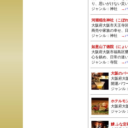
り、思いがけない災
ジャンル：
神社
→
河堀稲生神社（こぼ
大阪府大阪市天王寺区
商売や家族の幸せ、
ジャンル：
神社
→
如意山了徳院（にょ
大阪府大阪市福島区鷺
心を鎮め、日常の迷
ジャンル：
寺院
→
大阪のバ
大阪府大
開運パワ
ジャンル
ホテルモ
大阪府大阪
ジャンル
鰻 ふな定