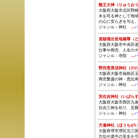
龍王大神（りゅうお
大阪府大阪市北区野崎
水を司る神として地
の心に安らぎを与え
ジャンル：
神社
→
道頓堀出世地蔵尊（
大阪府大阪市中央区
仕事や商売、人生の
ジャンル：
寺院
→
野田恵美須神社（の
大阪府大阪市福島区玉
商売繁盛の神・恵比
ジャンル：
神社
→
茨住吉神社（いばら
大阪府大阪市西区九条
住吉三神を祀り、災
ジャンル：
神社
→
方違神社（ほうちが
大阪府堺市堺区北三国
方位や道中の安全を