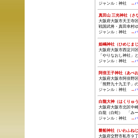
ジャンル：
神社
→
真田山 三光神社（さ
大阪府大阪市天王寺
戦国武将・真田幸村
ジャンル：
神社
→
姫嶋神社（ひめじま
大阪府大阪市西淀川区姫島
「やりなおし神社」
ジャンル：
神社
→
阿倍王子神社（あべ
大阪府大阪市阿倍野区阿
「熊野九十九王子」
ジャンル：
神社
→
白龍大神（はくりゅ
大阪府大阪市北区中崎西
白龍（白蛇） 「み
ジャンル：
神社
→
磐船神社（いわふね
大阪府交野市私市９