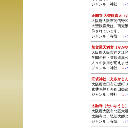
ジャンル：
神社
→
正圓寺 大聖歓喜天（
大阪府大阪市阿倍野区
大聖歓喜天は、商売繁
仰されています。
ジャンル：
寺院
→
加賀屋天満宮（かが
大阪府大阪市住之江区
学問の神・菅原道真
人々の参拝が絶えま
ジャンル：
神社
→
江坂神社（えさかじ
大阪府吹田市江坂町３
素盞嗚尊と奇稲田姫
ジャンル：
神社
→
太融寺（たいゆうじ
大阪府大阪市北区太融
太融寺は、弘法大師
ジャンル：
寺院
→