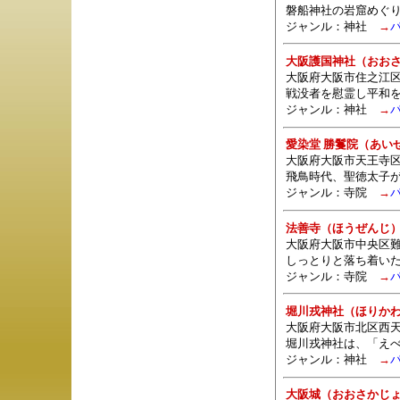
磐船神社の岩窟めぐ
ジャンル：
神社
→
大阪護国神社（おお
大阪府大阪市住之江区南
戦没者を慰霊し平和
ジャンル：
神社
→
愛染堂 勝鬘院（あい
大阪府大阪市天王寺区夕
飛鳥時代、聖徳太子
ジャンル：
寺院
→
法善寺（ほうぜんじ
大阪府大阪市中央区難波1
しっとりと落ち着い
ジャンル：
寺院
→
堀川戎神社（ほりか
大阪府大阪市北区西天満
堀川戎神社は、「え
ジャンル：
神社
→
大阪城（おおさかじ