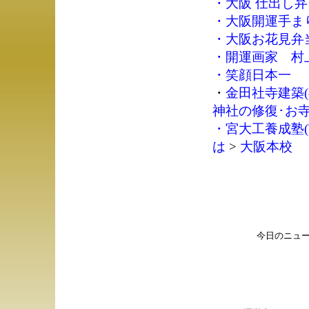
・
大阪 仕出し弁
・
大阪開運手ま
・
大阪お花見弁
・
開運画家 村
・
笑顔日本一
・
金田社寺建築(
神社の修復･お
・
宮大工養成塾(
は
>
大阪本校
今日のニュ