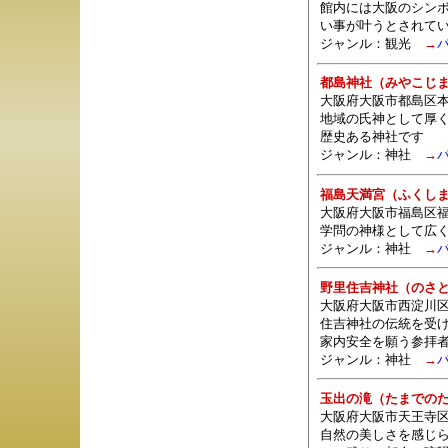
館内には大阪のシン
い事が叶うとされて
ジャンル：観光
→
都島神社（みやこじ
大阪府大阪市都島区本通
地域の氏神として厚
歴史ある神社です
ジャンル：
神社
→
福島天満宮（ふくし
大阪府大阪市福島区福島
学問の神様として広く
ジャンル：
神社
→
野里住吉神社（のさ
大阪府大阪市西淀川区
住吉神社の伝統を受
家内安全を願う参拝
ジャンル：
神社
→
玉出の滝（たまでの
大阪府大阪市天王寺区
自然の美しさを感じ