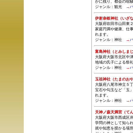
かに残り、都会の喧
ジャンル：観光
→
伊射奈岐神社（いざ
大阪府吹田市山田東２
家庭円満や健康、仕
れます。
ジャンル：
神社
→
富島神社（とみしま
大阪府大阪市北区中津
地域の氏子による祭
ジャンル：
神社
→
玉祖神社（たまのお
大阪府八尾市神立５丁
宝石や勾玉など「玉
れます。
ジャンル：
神社
→
天神ノ森天満宮（て
大阪府大阪市西成区岸
学問の神として知ら
就や知恵を授かる場