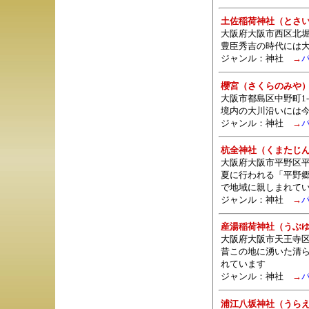
土佐稲荷神社（とさ
大阪府大阪市西区北堀
豊臣秀吉の時代には
ジャンル：
神社
→
櫻宮（さくらのみや
大阪市都島区中野町1-1
境内の大川沿いには
ジャンル：
神社
→
杭全神社（くまたじ
大阪府大阪市平野区
夏に行われる「平野
で地域に親しまれて
ジャンル：
神社
→
産湯稲荷神社（うぶ
大阪府大阪市天王寺区
昔この地に湧いた清
れています
ジャンル：
神社
→
浦江八坂神社（うら