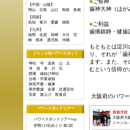
■
ご祭神
【中国・山陰】
歯神大神（はが
岡山
広島
山口
鳥取
島根
【四国】
高知
香川
愛媛
徳島
■
ご利益
【九州】
歯痛鎮静・健歯
福岡
佐賀
長崎
大分
宮
崎
熊本
鹿児島
沖縄
もともとは淀川
り、それが「歯
ジャンル別パワースポット
ます。また、そ
神社
寺
温泉
山
丘
滝
池
泉
川
石
むという信仰が
開運
縁結び神社
合格・学業成就
病気平癒・健康
商売繁盛
金運
交通安全
安産
旗上げ
飲食店
大阪府のパワー
パワースポットツアー
住吉大社
大阪府大阪
パワースポットツアーtop
ジャンル
伊勢125社めぐり 第1回