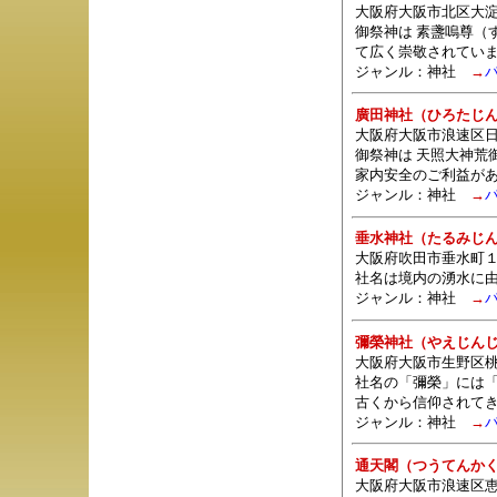
大阪府大阪市北区大淀南3
御祭神は 素盞嗚尊（
て広く崇敬されてい
ジャンル：
神社
→
廣田神社（ひろたじ
大阪府大阪市浪速区日本
御祭神は 天照大神荒
家内安全のご利益が
ジャンル：
神社
→
垂水神社（たるみじ
大阪府吹田市垂水町１
社名は境内の湧水に
ジャンル：
神社
→
彌榮神社（やえじん
大阪府大阪市生野区桃谷
社名の「彌榮」には
古くから信仰されて
ジャンル：
神社
→
通天閣（つうてんか
大阪府大阪市浪速区恵