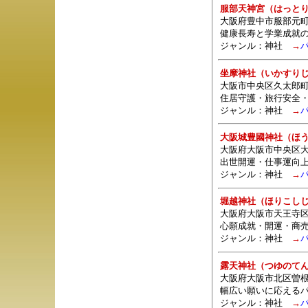
服部天神宮（はっと
大阪府豊中市服部元町1-
健康長寿と学業成就
ジャンル：
神社
→
坐摩神社（いかすり
大阪市中央区久太郎
住居守護・旅行安全
ジャンル：
神社
→
大阪城豊國神社（ほ
大阪府大阪市中央区大阪
出世開運・仕事運向
ジャンル：
神社
→
堀越神社（ほりこし
大阪府大阪市天王寺区
心願成就・開運・商
ジャンル：
神社
→
露天神社（つゆのて
大阪府大阪市北区曽根
幅広い願いに応える
ジャンル：
神社
→