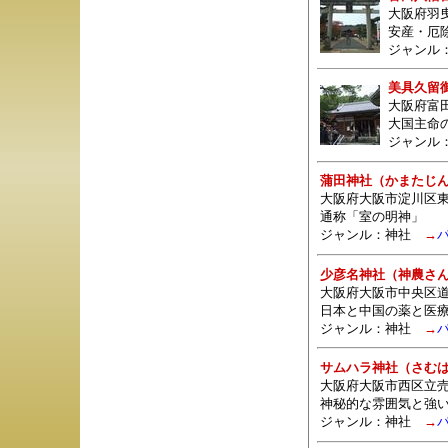
大阪府羽曳
安産・厄
ジャンル
美具久留
大阪府富
大国主命
ジャンル
蒲田神社（かまたじ
大阪府大阪市淀川区東
通称「室の明神」
ジャンル：
神社
→
少彦名神社（神農さ
大阪府大阪市中央区道修
日本と中国の薬と医
ジャンル：
神社
→
サムハラ神社（さむ
大阪府大阪市西区立売堀
神秘的な雰囲気と強
ジャンル：
神社
→