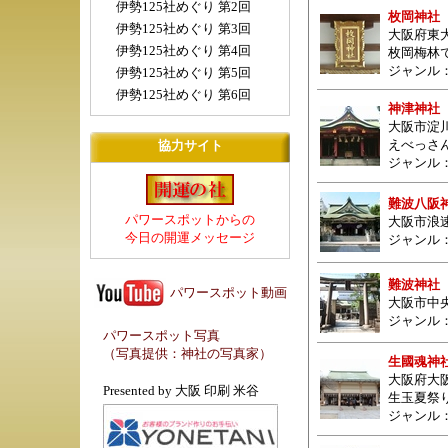
伊勢125社めぐり 第2回
枚岡神社
伊勢125社めぐり 第3回
大阪府東大
伊勢125社めぐり 第4回
枚岡梅林
ジャンル
伊勢125社めぐり 第5回
伊勢125社めぐり 第6回
神津神社
大阪市淀
えべっさ
協力サイト
ジャンル
難波八阪
パワースポットからの
大阪市浪
今日の開運メッセージ
ジャンル
難波神社
パワースポット動画
大阪市中央
ジャンル
パワースポット写真
（写真提供：
神社の写真家
）
生國魂神
大阪府大阪
Presented by
大阪 印刷 米谷
生玉夏祭
ジャンル