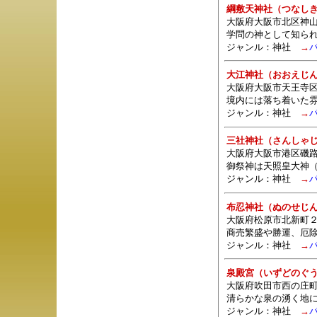
綱敷天神社（つなし
大阪府大阪市北区神
学問の神として知ら
ジャンル：
神社
→
大江神社（おおえじ
大阪府大阪市天王寺区
境内には落ち着いた
ジャンル：
神社
→
三社神社（さんしゃ
大阪府大阪市港区磯路
御祭神は天照皇大神
ジャンル：
神社
→
布忍神社（ぬのせじ
大阪府松原市北新町２
商売繁盛や勝運、厄
ジャンル：
神社
→
泉殿宮（いずどのぐ
大阪府吹田市西の庄町
清らかな泉の湧く地
ジャンル：
神社
→