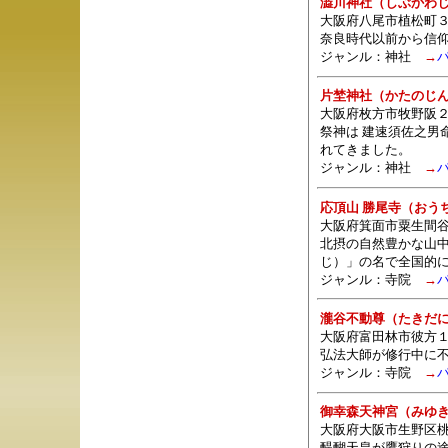
澁川神社（しぶかわ
大阪府八尾市植松町３
奈良時代以前から信
ジャンル：
神社
→
片埜神社（かたのじ
大阪府枚方市牧野阪２
祭神は 建速須佐之男
れてきました。
ジャンル：
神社
→
応頂山 勝尾寺（おう
大阪府箕面市粟生間谷
北摂の自然豊かな山
じ）」の名で全国的
ジャンル：
寺院
→
瀧谷不動尊（たきだ
大阪府富田林市彼方
弘法大師が修行中に
ジャンル：
寺院
→
御幸森天神宮（みゆ
大阪府大阪市生野区桃
醍醐天皇が鷹狩りの