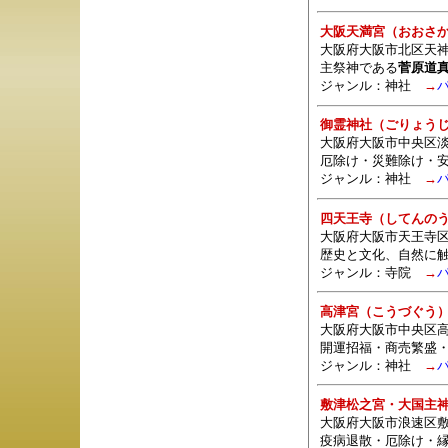
大阪天満宮（おおさ
大阪府大阪市北区天神
主祭神である
菅原道
ジャンル：
神社
→
御霊神社（ごりょう
大阪府大阪市中央区淡路
厄除け・災難除け・
ジャンル：
神社
→
四天王寺（してんの
大阪府大阪市天王寺区四
歴史と文化、自然に
ジャンル：
寺院
→
高津宮（こうづぐう
大阪府大阪市中央区高
開運招福・商売繁盛
ジャンル：
神社
→
敷津松之宮・大国主
大阪府大阪市浪速区敷
疫病退散・厄除け・