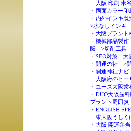
・
大阪 印刷 米
・
両面カラー印刷
・
内外インキ製
>
水なしインキ
・
大阪プラント
・
機械部品製作
阪
>
切削工具
・
SEO対策 大
・
開運の社
>
・
開運神社ナビ
・
大阪府のヒー
・
ユーズ大阪歯
・
DUO大阪歯
プラント周囲炎
・
ENGLISH SPE
・
東大阪うしく
・
大阪 開運弁当