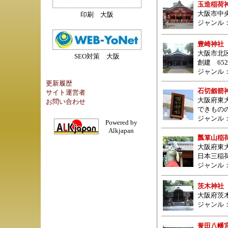
玉造稲荷
大阪市中央
印刷 大阪
ジャンル
豊崎神社
大阪市北区豊
SEO対策 大阪
創建 65
ジャンル
更新履歴
石切劔箭
サイト運営者
大阪府東
お問い合わせ
できもの
ジャンル
Powered by
Alkjapan
瓢箪山稲
大阪府東
日本三稲
ジャンル
茨木神社
大阪府茨
ジャンル
誉田八幡