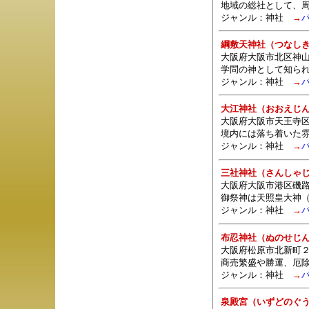
地域の総社として、周
ジャンル：
神社
→
綱敷天神社（つなし
大阪府大阪市北区神
学問の神として知ら
ジャンル：
神社
→
大江神社（おおえじ
大阪府大阪市天王寺区
境内には落ち着いた
ジャンル：
神社
→
三社神社（さんしゃ
大阪府大阪市港区磯路
御祭神は天照皇大神
ジャンル：
神社
→
布忍神社（ぬのせじ
大阪府松原市北新町２
商売繁盛や勝運、厄
ジャンル：
神社
→
泉殿宮（いずどのぐ