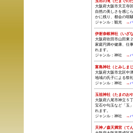
玉出の滝（たまでの
大阪府大阪市天王寺区
自然の美しさを感じ
かに残り、都会の喧
ジャンル：観光
→
伊射奈岐神社（いざ
大阪府吹田市山田東２
家庭円満や健康、仕
れます。
ジャンル：
神社
→
富島神社（とみしま
大阪府大阪市北区中津
地域の氏子による祭
ジャンル：
神社
→
玉祖神社（たまのお
大阪府八尾市神立５丁
宝石や勾玉など「玉
れます。
ジャンル：
神社
→
天神ノ森天満宮（て
大阪府大阪市西成区岸