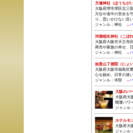
方違神社（ほうちが
大阪府堺市堺区北三国
方位や道中の安全を
り、思いがけない災
ジャンル：
神社
→
河堀稲生神社（こぼ
大阪府大阪市天王寺区
商売や家族の幸せ、
ジャンル：
神社
→
如意山了徳院（にょ
大阪府大阪市福島区鷺
心を鎮め、日常の迷
ジャンル：
寺院
→
大阪のバ
大阪府大
開運パワ
ジャンル
ホテルモ
大阪府大阪
ジャンル