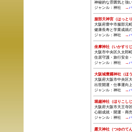
神秘的な雰囲気と強
ジャンル：
神社
→
服部天神宮（はっと
大阪府豊中市服部元町1-
健康長寿と学業成就
ジャンル：
神社
→
坐摩神社（いかすり
大阪市中央区久太郎
住居守護・旅行安全
ジャンル：
神社
→
大阪城豊國神社（ほ
大阪府大阪市中央区大阪
出世開運・仕事運向
ジャンル：
神社
→
堀越神社（ほりこし
大阪府大阪市天王寺区
心願成就・開運・商
ジャンル：
神社
→
露天神社（つゆのて