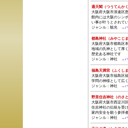
通天閣（つうてんか
大阪府大阪市浪速区恵
館内には大阪のシン
い事が叶うとされて
ジャンル：観光
→
都島神社（みやこじ
大阪府大阪市都島区本通
地域の氏神として厚
歴史ある神社です
ジャンル：
神社
→
福島天満宮（ふくし
大阪府大阪市福島区福島
学問の神様として広く
ジャンル：
神社
→
野里住吉神社（のさ
大阪府大阪市西淀川区
住吉神社の伝統を受
家内安全を願う参拝
ジャンル：
神社
→