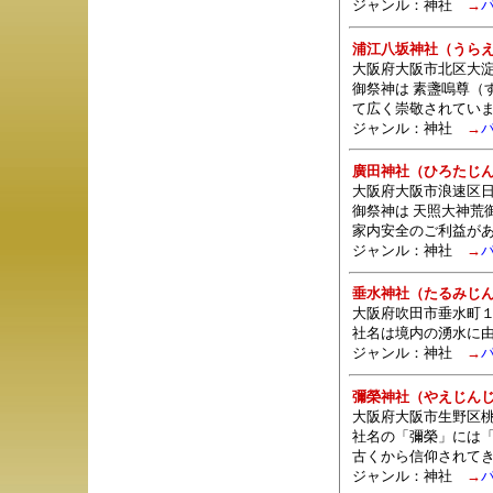
ジャンル：
神社
→
浦江八坂神社（うら
大阪府大阪市北区大淀南3
御祭神は 素盞嗚尊（
て広く崇敬されてい
ジャンル：
神社
→
廣田神社（ひろたじ
大阪府大阪市浪速区日本
御祭神は 天照大神荒
家内安全のご利益が
ジャンル：
神社
→
垂水神社（たるみじ
大阪府吹田市垂水町１
社名は境内の湧水に
ジャンル：
神社
→
彌榮神社（やえじん
大阪府大阪市生野区桃谷
社名の「彌榮」には
古くから信仰されて
ジャンル：
神社
→