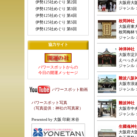
伊勢125社めぐり 第2回
大阪府大阪
ジャンル
伊勢125社めぐり 第3回
伊勢125社めぐり 第4回
枚岡神社
伊勢125社めぐり 第5回
大阪府東大
伊勢125社めぐり 第6回
枚岡梅林
ジャンル
協力サイト
神津神社
大阪市淀
えべっさ
ジャンル
パワースポットからの
今日の開運メッセージ
難波八阪
大阪市浪
ジャンル
パワースポット動画
パワースポット写真
難波神社
（写真提供：
神社の写真家
）
大阪市中央
ジャンル
Presented by
大阪 印刷 米谷
生國魂神
大阪府大阪