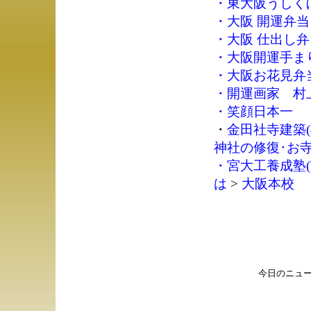
・
東大阪うしく
・
大阪 開運弁当
・
大阪 仕出し弁
・
大阪開運手ま
・
大阪お花見弁
・
開運画家 村
・
笑顔日本一
・
金田社寺建築(
神社の修復･お
・
宮大工養成塾(
は
>
大阪本校
今日のニュ