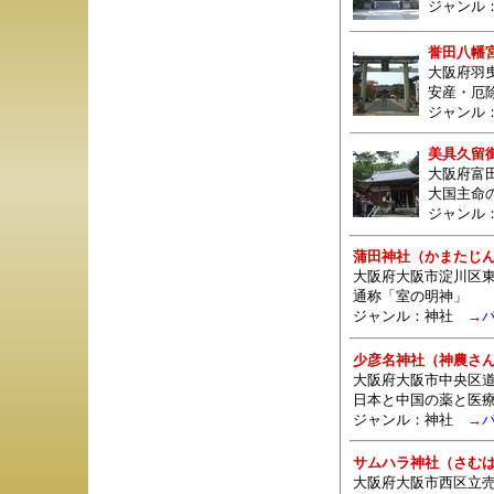
ジャンル
誉田八幡
大阪府羽曳
安産・厄
ジャンル
美具久留
大阪府富
大国主命
ジャンル
蒲田神社（かまたじ
大阪府大阪市淀川区東
通称「室の明神」
ジャンル：
神社
→
少彦名神社（神農さ
大阪府大阪市中央区道修
日本と中国の薬と医
ジャンル：
神社
→
サムハラ神社（さむ
大阪府大阪市西区立売堀