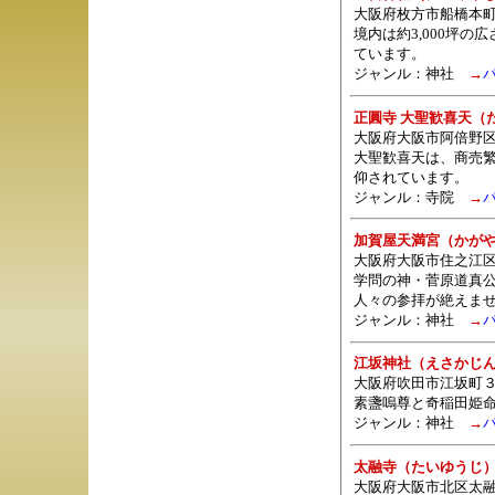
大阪府枚方市船橋本
境内は約3,000坪
ています。
ジャンル：
神社
→
正圓寺 大聖歓喜天（
大阪府大阪市阿倍野区
大聖歓喜天は、商売繁
仰されています。
ジャンル：
寺院
→
加賀屋天満宮（かが
大阪府大阪市住之江区
学問の神・菅原道真
人々の参拝が絶えま
ジャンル：
神社
→
江坂神社（えさかじ
大阪府吹田市江坂町３
素盞嗚尊と奇稲田姫
ジャンル：
神社
→
太融寺（たいゆうじ
大阪府大阪市北区太融