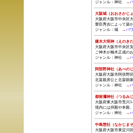
ジャンル：
神社
→
大阪城（おおさかじ
大阪府大阪市中央区大阪
豊臣秀吉によって築
ジャンル：城
→
パ
榎木大明神（えのき
大阪府大阪市中央区安
ご神木が楠木正成の
ジャンル：
神社
→
阿部野神社（あべの
大阪府大阪市阿倍野区北畠
北畠親房公と北畠顕
ジャンル：
神社
→
都留彌神社（つるみ
大阪府東大阪市荒川3-2
境内には拝殿や本殿
ジャンル：
神社
→
中島惣社（なかじま
大阪府大阪市東淀川区