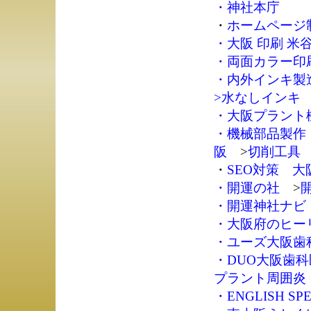
・
神社本庁
・
ホームページ制作
・
大阪 印刷 米
・
両面カラー印刷
・
内外インキ製
>
水なしインキ
・
大阪プラント
・
機械部品製作
阪
>
切削工具
・
SEO対策 大
・
開運の社
>
・
開運神社ナビ
・
大阪府のヒー
・
ユーズ大阪歯
・
DUO大阪歯
プラント周囲炎
・
ENGLISH SPE