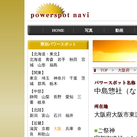
HOME
写真
動画
県別パワースポット
【北海道・東北】
北海道
青森
岩手
秋田
宮
城
山形
福島
TOP
>
大阪府
【関東】
東京
埼玉
神奈川
千葉
茨
城
群馬
栃木
中島惣社（
【中部】
静岡
山梨
長野
愛知
三
重
岐阜
【北陸】
大阪府大阪市東
新潟
富山
石川
福井
【近畿】
滋賀
京都
大阪
兵庫
奈
■
ご祭神
良
和歌山