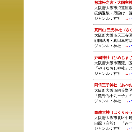
敷津松之宮・大国主
大阪府大阪市浪速区敷
疫病退散・厄除け・
ジャンル：
神社
→
真田山 三光神社（さ
大阪府大阪市天王寺
戦国武将・真田幸村
ジャンル：
神社
→
姫嶋神社（ひめじま
大阪府大阪市西淀川区姫島
「やりなおし神社」
ジャンル：
神社
→
阿倍王子神社（あべ
大阪府大阪市阿倍野区阿
「熊野九十九王子」
ジャンル：
神社
→
白龍大神（はくりゅ
大阪府大阪市北区中崎西
白龍（白蛇） 「み
ジャンル：
神社
→