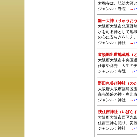
太融寺は、弘法大師
ジャンル：
寺院
→
龍王大神（りゅうお
大阪府大阪市北区野崎
水を司る神として地
の心に安らぎを与え
ジャンル：
神社
→
道頓堀出世地蔵尊（
大阪府大阪市中央区
仕事や商売、人生の
ジャンル：
寺院
→
野田恵美須神社（の
大阪府大阪市福島区玉
商売繁盛の神・恵比
ジャンル：
神社
→
茨住吉神社（いばら
大阪府大阪市西区九条
住吉三神を祀り、災
ジャンル：
神社
→