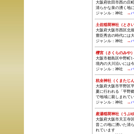
大阪府吹田市西の庄町
清らかな泉の湧く地
ジャンル：
神社
→
土佐稲荷神社（とさ
大阪府大阪市西区北堀
豊臣秀吉の時代には
ジャンル：
神社
→
櫻宮（さくらのみや
大阪市都島区中野町1-1
境内の大川沿いには
ジャンル：
神社
→
杭全神社（くまたじ
大阪府大阪市平野区
夏に行われる「平野
で地域に親しまれて
ジャンル：
神社
→
産湯稲荷神社（うぶ
大阪府大阪市天王寺区
昔この地に湧いた清
れています