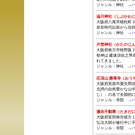
ジャンル：
神社
→
澁川神社（しぶかわ
大阪府八尾市植松町３
奈良時代以前から信
ジャンル：
神社
→
片埜神社（かたのじ
大阪府枚方市牧野阪２
祭神は 建速須佐之男
れてきました。
ジャンル：
神社
→
応頂山 勝尾寺（おう
大阪府箕面市粟生間谷
北摂の自然豊かな山
じ）」の名で全国的
ジャンル：
寺院
→
瀧谷不動尊（たきだ
大阪府富田林市彼方
弘法大師が修行中に
ジャンル：
寺院
→