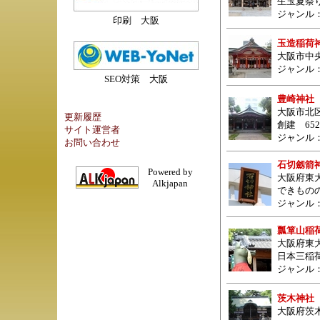
生玉夏祭
ジャンル
印刷 大阪
玉造稲荷
大阪市中央
ジャンル
SEO対策 大阪
豊崎神社
大阪市北区豊
更新履歴
創建 65
サイト運営者
ジャンル
お問い合わせ
石切劔箭
Powered by
大阪府東
Alkjapan
できもの
ジャンル
瓢箪山稲
大阪府東
日本三稲
ジャンル
茨木神社
大阪府茨