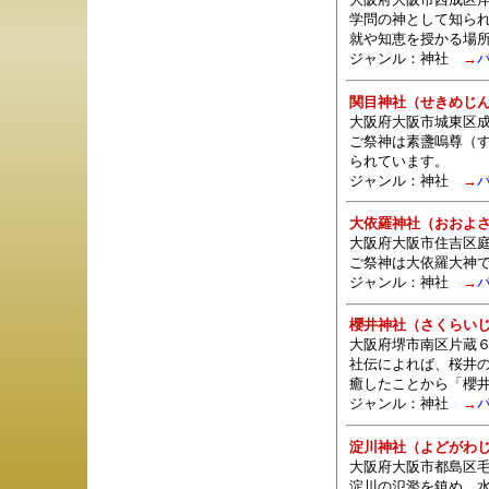
学問の神として知ら
就や知恵を授かる場
ジャンル：
神社
→
関目神社（せきめじ
大阪府大阪市城東区成
ご祭神は素盞嗚尊（
られています。
ジャンル：
神社
→
大依羅神社（おおよ
大阪府大阪市住吉区庭
ご祭神は大依羅大神
ジャンル：
神社
→
櫻井神社（さくらい
大阪府堺市南区片蔵
社伝によれば、桜井
癒したことから「櫻
ジャンル：
神社
→
淀川神社（よどがわ
大阪府大阪市都島区毛
淀川の氾濫を鎮め、