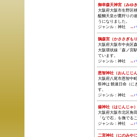
御幸森天神宮（みゆ
大阪府大阪市生野区桃
醍醐天皇が鷹狩りの
うになりました。
ジャンル：
神社
→
鵲森宮（かささぎも
大阪府大阪市中央区森
大阪環状線「森ノ宮
ています。
ジャンル：
神社
→
恩智神社（おんじじ
大阪府八尾市恩智中
祭神は 饒速日命（に
す。
ジャンル：
神社
→
歯神社（はじんじゃ
大阪府大阪市北区角田
「なで石」を撫でる
ジャンル：
神社
→
二宮神社（にのみや