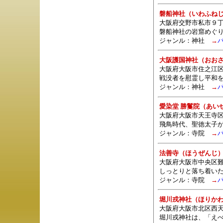
磐船神社（いわふね
大阪府交野市私市９
磐船神社の岩窟めぐ
ジャンル：
神社
→
大阪護国神社（おお
大阪府大阪市住之江区南
戦没者を慰霊し平和
ジャンル：
神社
→
愛染堂 勝鬘院（あい
大阪府大阪市天王寺区夕
飛鳥時代、聖徳太子
ジャンル：
寺院
→
法善寺（ほうぜんじ
大阪府大阪市中央区難波1
しっとりと落ち着い
ジャンル：
寺院
→
堀川戎神社（ほりか
大阪府大阪市北区西天満
堀川戎神社は、「え