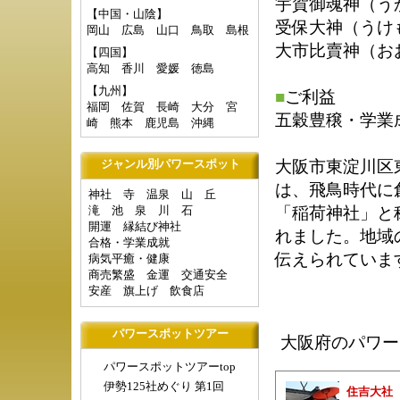
宇賀御魂神（う
【中国・山陰】
受保大神（うけ
岡山
広島
山口
鳥取
島根
大市比賣神（お
【四国】
高知
香川
愛媛
徳島
【九州】
■
ご利益
福岡
佐賀
長崎
大分
宮
五穀豊穣・学業
崎
熊本
鹿児島
沖縄
大阪市東淀川区
ジャンル別パワースポット
は、飛鳥時代に
神社
寺
温泉
山
丘
滝
池
泉
川
石
「稲荷神社」と
開運
縁結び神社
れました。地域
合格・学業成就
伝えられていま
病気平癒・健康
商売繁盛
金運
交通安全
安産
旗上げ
飲食店
パワースポットツアー
大阪府のパワー
パワースポットツアーtop
伊勢125社めぐり 第1回
住吉大社