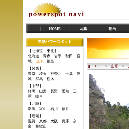
HOME
写真
動画
県別パワースポット
【北海道・東北】
北海道
青森
岩手
秋田
宮
城
山形
福島
TOP
>
山形
>
【関東】
東京
埼玉
神奈川
千葉
茨
城
群馬
栃木
【中部】
静岡
山梨
長野
愛知
三
重
岐阜
【北陸】
新潟
富山
石川
福井
【近畿】
滋賀
京都
大阪
兵庫
奈
良
和歌山