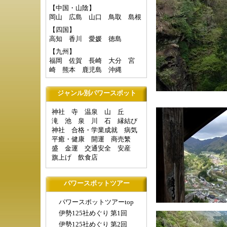
【中国・山陰】
岡山
広島
山口
鳥取
島根
【四国】
高知
香川
愛媛
徳島
【九州】
福岡
佐賀
長崎
大分
宮
崎
熊本
鹿児島
沖縄
ジャンル別パワースポット
神社
寺
温泉
山
丘
滝
池
泉
川
石
縁結び
神社
合格・学業成就
病気
平癒・健康
開運
商売繁
盛
金運
交通安全
安産
旗上げ
飲食店
パワースポットツアー
パワースポットツアーtop
伊勢125社めぐり 第1回
伊勢125社めぐり 第2回