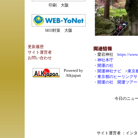
印刷 大阪
SEO対策 大阪
更新履歴
サイト運営者
・
愛宕神社
https://www.
お問い合わせ
・
神社本庁
・
開運の社
Powered by
・
開運神社ナビ
>
東京
Alkjapan
・
東京都のヒーリングサ
・
開運の社
開運ツアー
今日のニュ
サイト運営者 ：
インタ