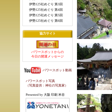
伊勢125社めぐり 第3回
伊勢125社めぐり 第4回
伊勢125社めぐり 第5回
伊勢125社めぐり 第6回
協力サイト
パワースポットからの
今日の開運メッセージ
パワースポット動画
パワースポット写真
（写真提供：
神社の写真家
）
Presented by
大阪 印刷 米谷