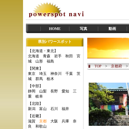
HOME
写真
動画
県別パワースポット
【北海道・東北】
北海道
青森
岩手
秋田
宮
城
山形
福島
TOP
>
京都府
【関東】
東京
埼玉
神奈川
千葉
茨
城
群馬
栃木
【中部】
静岡
山梨
長野
愛知
三
重
岐阜
【北陸】
新潟
富山
石川
福井
【近畿】
滋賀
京都
大阪
兵庫
奈
良
和歌山