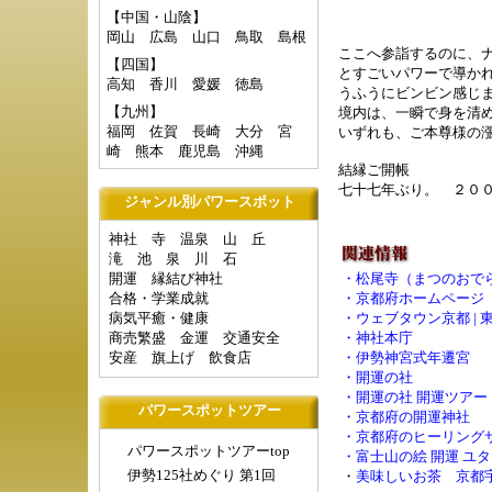
【中国・山陰】
岡山
広島
山口
鳥取
島根
ここへ参詣するのに、
【四国】
とすごいパワーで導か
高知
香川
愛媛
徳島
うふうにビンビン感じ
【九州】
境内は、一瞬で身を清
福岡
佐賀
長崎
大分
宮
いずれも、ご本尊様の
崎
熊本
鹿児島
沖縄
結縁ご開帳
七十七年ぶり。 ２０
ジャンル別パワースポット
神社
寺
温泉
山
丘
滝
池
泉
川
石
開運
縁結び神社
・
松尾寺（まつのおでら
合格・学業成就
・
京都府ホームページ
病気平癒・健康
・
ウェブタウン京都 | 
商売繁盛
金運
交通安全
・
神社本庁
安産
旗上げ
飲食店
・
伊勢神宮式年遷宮
・
開運の社
・
開運の社 開運ツアー
パワースポットツアー
・
京都府の開運神社
・
京都府のヒーリング
パワースポットツアーtop
・
富士山の絵 開運 ユ
伊勢125社めぐり 第1回
・
美味しいお茶 京都