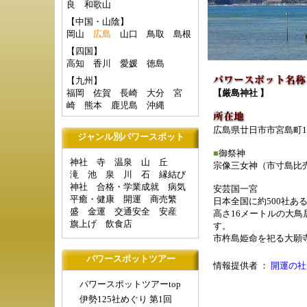
良
和歌山
【中国・山陰】
岡山
広島
山口
鳥取
島根
【四国】
高知
香川
愛媛
徳島
【九州】
福岡
佐賀
長崎
大分
宮
【
厳島神社
】
崎
熊本
鹿児島
沖縄
広島県廿日市市宮島町1-
ジャンル別パワースポット
■
御祭神
神社
寺
温泉
山
丘
宗像三女神（市寸島比
滝
池
泉
川
石
縁結び
神社
合格・学業成就
病気
安芸国一宮
平癒・健康
開運
商売繁
日本全国に約500社あ
盛
金運
交通安全
安産
高さ16メートルの大
旗上げ
飲食店
す。
市杵島姫命を祀る大願
パワースポットツアー
情報提供者 ：
開運の社
パワースポットツアーtop
伊勢125社めぐり 第1回