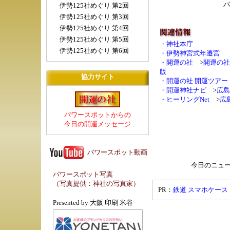
パ
伊勢125社めぐり 第2回
伊勢125社めぐり 第3回
伊勢125社めぐり 第4回
伊勢125社めぐり 第5回
・
神社本庁
伊勢125社めぐり 第6回
・
伊勢神宮式年遷宮
・
開運の社
>
開運の社
版
協力サイト
・
開運の社 開運ツアー
・
開運神社ナビ
>
広島
・
ヒーリングNet
>
広
パワースポットからの
今日の開運メッセージ
パワースポット動画
今日のニュ
パワースポット写真
（写真提供：
神社の写真家
）
PR：
鉄道 スマホケース
Presented by
大阪 印刷 米谷