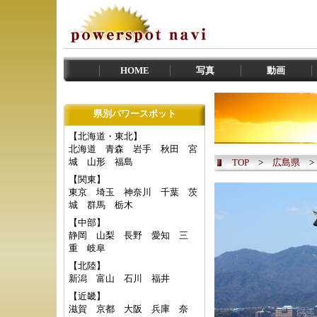
HOME
写真
動画
県別パワースポット
【北海道・東北】
北海道
青森
岩手
秋田
宮
城
山形
福島
TOP
>
広島県
【関東】
東京
埼玉
神奈川
千葉
茨
城
群馬
栃木
【中部】
静岡
山梨
長野
愛知
三
重
岐阜
【北陸】
新潟
富山
石川
福井
【近畿】
滋賀
京都
大阪
兵庫
奈