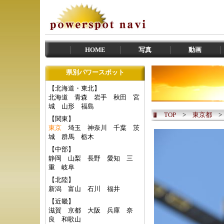
HOME
写真
動画
県別パワースポット
【北海道・東北】
北海道
青森
岩手
秋田
宮
城
山形
福島
TOP
>
東京都
【関東】
東京
埼玉
神奈川
千葉
茨
城
群馬
栃木
【中部】
静岡
山梨
長野
愛知
三
重
岐阜
【北陸】
新潟
富山
石川
福井
【近畿】
滋賀
京都
大阪
兵庫
奈
良
和歌山