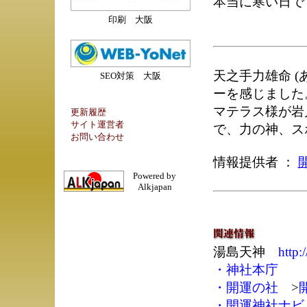
本当に寒い日で
印刷 大阪
天之手力雄命 
SEO対策 大阪
ーを感じました
マテラス様が岩
更新履歴
サイト運営者
で、力の神、ス
お問い合わせ
情報提供者 ：
Powered by
Alkjapan
湯島天神
http:
・
神社本庁
・
開運の社
>
・
開運神社ナビ