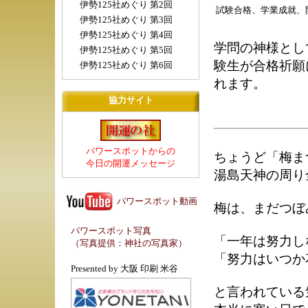
伊勢125社めぐり 第2回
試験合格、学業成就、
伊勢125社めぐり 第3回
伊勢125社めぐり 第4回
学問の神様とし
伊勢125社めぐり 第5回
験生が合格祈願
伊勢125社めぐり 第6回
れます。
協力サイト
パワースポットからの
ちょうど「梅ま
今日の開運メッセージ
湯島天神の周り
パワースポット動画
梅は、まだつぼ
パワースポット写真
「一年は努力し
（写真提供：
神社の写真家
）
「努力はいつか
Presented by
大阪 印刷 米谷
と言われている