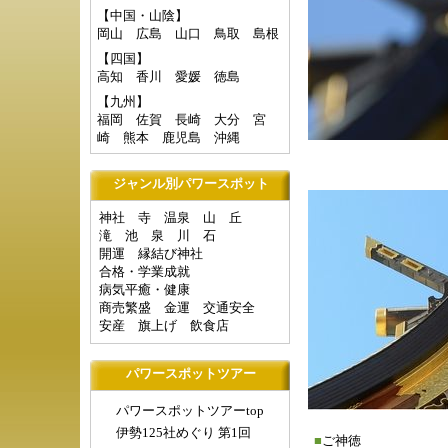
【中国・山陰】
岡山
広島
山口
鳥取
島根
【四国】
高知
香川
愛媛
徳島
【九州】
福岡
佐賀
長崎
大分
宮
崎
熊本
鹿児島
沖縄
ジャンル別パワースポット
神社
寺
温泉
山
丘
滝
池
泉
川
石
開運
縁結び神社
合格・学業成就
病気平癒・健康
商売繁盛
金運
交通安全
安産
旗上げ
飲食店
パワースポットツアー
パワースポットツアーtop
伊勢125社めぐり 第1回
■
ご神徳