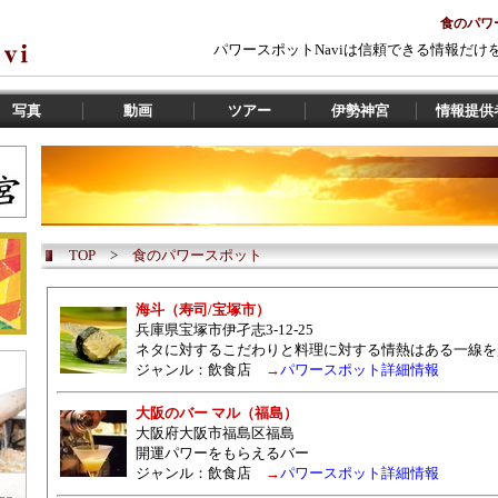
食のパワ
パワースポットNaviは信頼できる情報だ
写真
動画
ツアー
伊勢神宮
情報提供
TOP
>
食のパワースポット
海斗（寿司/宝塚市）
兵庫県宝塚市伊孑志3-12-25
ネタに対するこだわりと料理に対する情熱はある一線を
ジャンル：
飲食店
→
パワースポット詳細情報
大阪のバー マル（福島）
大阪府大阪市福島区福島
開運パワーをもらえるバー
ジャンル：
飲食店
→
パワースポット詳細情報