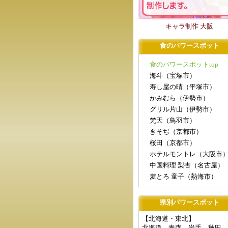
キャラ制作 大阪
食のパワースポット
食のパワースポットtop
海斗（宝塚市）
寿し屋の晴（平塚市）
かみむら（伊勢市）
グリル片山（伊勢市）
梵天（鳥羽市）
きそぢ（京都市）
桜田（京都市）
ホテルモントレ（大阪市
中国料理 梨杏（名古屋）
麦とろ 童子（熱海市）
県別パワースポット
【北海道・東北】
北海道
青森
岩手
秋田