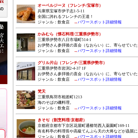
オーベルジーヌ（フレンチ/宝塚市）
兵庫県宝塚市伊子志1-5-11
全国に誇れるフレンチの王道！
ジャンル：
飲食店
→
パワースポット詳細情報
かみむら（懐石料理/三重県伊勢市）
三重県伊勢市八日市場町514-1
お伊勢さん参拝後の直会（なおらい）に、寄らせていた
ジャンル：
飲食店
→
パワースポット詳細情報
グリル片山（フレンチ/三重県伊勢市）
三重県伊勢市岩渕2-4-37 1F
お伊勢さん参拝後の直会（なおらい）に、寄らせていた
ジャンル：
飲食店
→
パワースポット詳細情報
梵天
三重県鳥羽市相差町1213
海のそばの磯料理。
ジャンル：
飲食店
→
パワースポット詳細情報
きそぢ（割烹料理/京都府）
京都府京都市下京区花屋町通櫛笥西入薬園町169-11
有名料亭の料理長や高級てんぷら天の大将などが贔屓に
ジャンル：
飲食店
→
パワースポット詳細情報