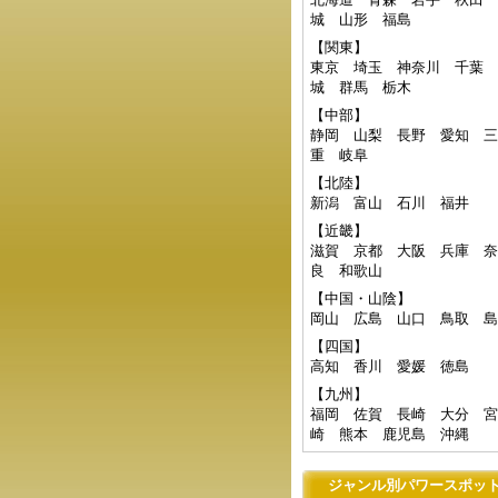
城
山形
福島
【関東】
東京
埼玉
神奈川
千葉
城
群馬
栃木
【中部】
静岡
山梨
長野
愛知
三
重
岐阜
【北陸】
新潟
富山
石川
福井
【近畿】
滋賀
京都
大阪
兵庫
奈
良
和歌山
【中国・山陰】
岡山
広島
山口
鳥取
島
【四国】
高知
香川
愛媛
徳島
【九州】
福岡
佐賀
長崎
大分
宮
崎
熊本
鹿児島
沖縄
ジャンル別パワースポッ