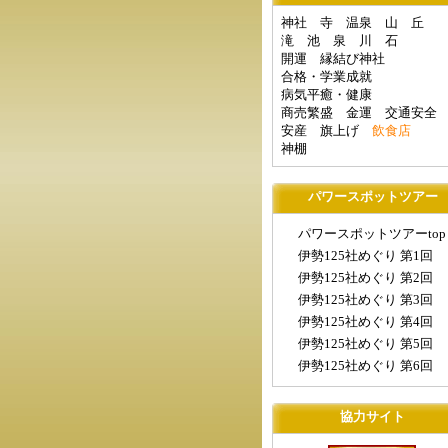
神社
寺
温泉
山
丘
滝
池
泉
川
石
開運
縁結び神社
合格・学業成就
病気平癒・健康
商売繁盛
金運
交通安全
安産
旗上げ
飲食店
神棚
パワースポットツアー
パワースポットツアーtop
伊勢125社めぐり 第1回
伊勢125社めぐり 第2回
伊勢125社めぐり 第3回
伊勢125社めぐり 第4回
伊勢125社めぐり 第5回
伊勢125社めぐり 第6回
協力サイト