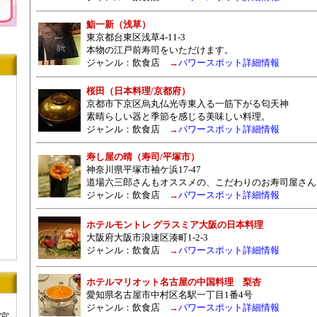
鮨一新（浅草）
東京都台東区浅草4-11-3
本物の江戸前寿司をいただけます。
ジャンル：
飲食店
→
パワースポット詳細情報
桜田（日本料理/京都府）
京都市下京区烏丸仏光寺東入る一筋下がる匂天神
素晴らしい器と季節を感じる美味しい料理。
ジャンル：
飲食店
→
パワースポット詳細情報
寿し屋の晴（寿司/平塚市）
神奈川県平塚市袖ケ浜17-47
道場六三郎さんもオススメの、こだわりのお寿司屋さん
ジャンル：
飲食店
→
パワースポット詳細情報
）
ホテルモントレ グラスミア大阪の日本料理
大阪府大阪市浪速区湊町1-2-3
ジャンル：
飲食店
→
パワースポット詳細情報
ホテルマリオット名古屋の中国料理 梨杏
愛知県名古屋市中村区名駅一丁目1番4号
ジャンル：
飲食店
→
パワースポット詳細情報
宮