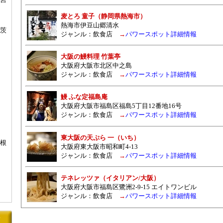
麦とろ 童子（静岡県熱海市）
熱海市伊豆山郷清水
茨
ジャンル：
飲食店
→
パワースポット詳細情報
大阪の鰻料理 竹葉亭
大阪府大阪市北区中之島
ジャンル：
飲食店
→
パワースポット詳細情報
鰻 ふな定福島庵
大阪府大阪市福島区福島5丁目12番地16号
ジャンル：
飲食店
→
パワースポット詳細情報
東大阪の天ぷら 一（いち）
根
大阪府東大阪市昭和町4-13
ジャンル：
飲食店
→
パワースポット詳細情報
テネレッツァ（イタリアン/大阪）
大阪府大阪市福島区鷺洲2-9-15 エイトワンビル
ジャンル：
飲食店
→
パワースポット詳細情報
ト