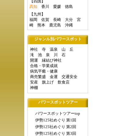
【四国】
高知
香川
愛媛
徳島
【九州】
福岡
佐賀
長崎
大分
宮
崎
熊本
鹿児島
沖縄
ジャンル別パワースポット
神社
寺
温泉
山
丘
滝
池
泉
川
石
開運
縁結び神社
合格・学業成就
病気平癒・健康
商売繁盛
金運
交通安全
安産
旗上げ
飲食店
神棚
パワースポットツアー
パワースポットツアーtop
伊勢125社めぐり 第1回
伊勢125社めぐり 第2回
伊勢125社めぐり 第3回