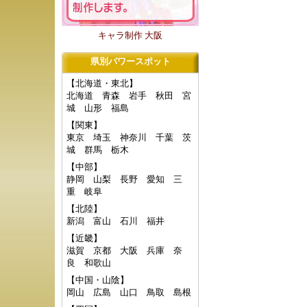
キャラ制作 大阪
県別パワースポット
【北海道・東北】
北海道
青森
岩手
秋田
宮
城
山形
福島
【関東】
東京
埼玉
神奈川
千葉
茨
城
群馬
栃木
【中部】
静岡
山梨
長野
愛知
三
重
岐阜
【北陸】
新潟
富山
石川
福井
【近畿】
滋賀
京都
大阪
兵庫
奈
良
和歌山
【中国・山陰】
岡山
広島
山口
鳥取
島根