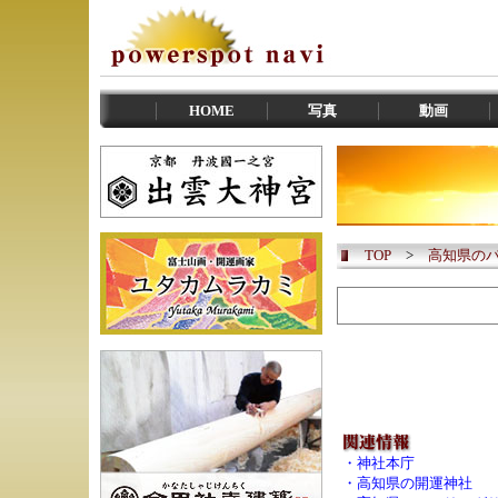
HOME
写真
動画
TOP
>
高知県の
・
神社本庁
・
高知県の開運神社