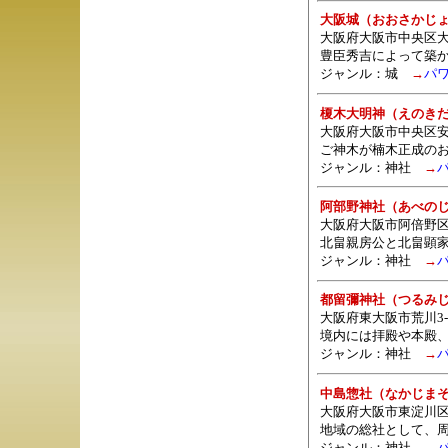
大阪城（おおさかじ
大阪府大阪市中央区大阪
豊臣秀吉によって築
ジャンル：城
→
パ
榎木大明神（えのき
大阪府大阪市中央区安
ご神木が楠木正成の
ジャンル：
神社
→
阿部野神社（あべの
大阪府大阪市阿倍野区北畠
北畠親房公と北畠顕
ジャンル：
神社
→
都留彌神社（つるみ
大阪府東大阪市荒川3-2
境内には拝殿や本殿
ジャンル：
神社
→
中島惣社（なかじま
大阪府大阪市東淀川区
地域の総社として、周
ジャンル：
神社
→