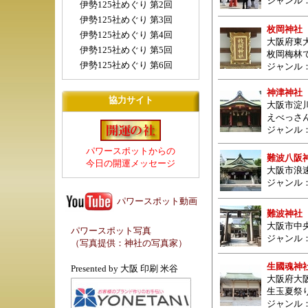
ジャンル
伊勢125社めぐり 第2回
伊勢125社めぐり 第3回
枚岡神社
伊勢125社めぐり 第4回
大阪府東大
伊勢125社めぐり 第5回
枚岡梅林
伊勢125社めぐり 第6回
ジャンル
神津神社
協力サイト
大阪市淀
えべっさ
ジャンル
パワースポットからの
難波八阪
今日の開運メッセージ
大阪市浪
ジャンル
パワースポット動画
難波神社
大阪市中央
パワースポット写真
ジャンル
（写真提供：
神社の写真家
）
生國魂神
Presented by
大阪 印刷 米谷
大阪府大阪
生玉夏祭
ジャンル