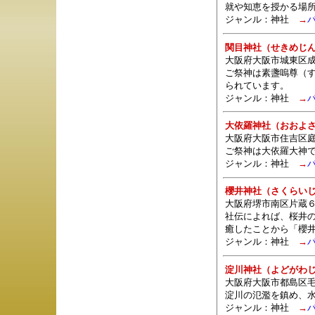
就や知恵を授かる場
ジャンル：
神社
→
関目神社（せきめじ
大阪府大阪市城東区成
ご祭神は素盞嗚尊（
られています。
ジャンル：
神社
→
大依羅神社（おおよ
大阪府大阪市住吉区庭
ご祭神は大依羅大神
ジャンル：
神社
→
櫻井神社（さくらい
大阪府堺市南区片蔵
社伝によれば、桜井
癒したことから「櫻
ジャンル：
神社
→
淀川神社（よどがわ
大阪府大阪市都島区毛
淀川の氾濫を鎮め、
ジャンル：
神社
→