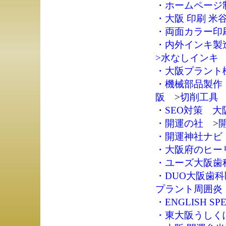
・
ホームページ制作
・
大阪 印刷 米
・
両面カラー印刷
・
内外インキ製
>
水なしインキ
・
大阪プラント
・
機械部品製作
阪
>
切削工具
・
SEO対策 大
・
開運の社
>
・
開運神社ナビ
・
大阪府のヒー
・
ユーズ大阪歯
・
DUO大阪歯
プラント周囲炎
・
ENGLISH SPE
・
東大阪うしく