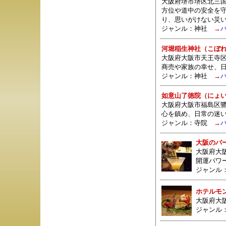
大阪府堺市堺区北三国
方位や道中の安全を
り、思いがけない災
ジャンル：
神社
→
河堀稲生神社（こぼ
大阪府大阪市天王寺区
商売や家族の幸せ、
ジャンル：
神社
→
如意山了徳院（にょ
大阪府大阪市福島区鷺
心を鎮め、日常の迷
ジャンル：
寺院
→
大阪のバ
大阪府大
開運パワ
ジャンル
ホテルモ
大阪府大阪
ジャンル