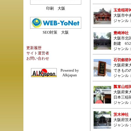
印刷 大阪
玉造稲荷
大阪市中央
ジャンル
SEO対策 大阪
豊崎神社
大阪市北区豊
創建 65
更新履歴
ジャンル
サイト運営者
お問い合わせ
石切劔箭
大阪府東
できもの
Powered by
Alkjapan
ジャンル
瓢箪山稲
大阪府東
日本三稲
ジャンル
茨木神社
大阪府茨
ジャンル