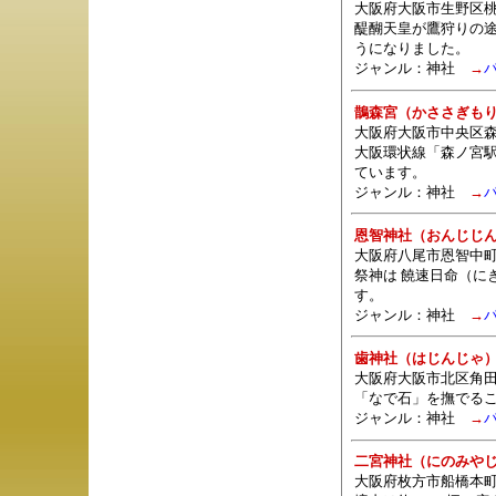
大阪府大阪市生野区桃
醍醐天皇が鷹狩りの
うになりました。
ジャンル：
神社
→
鵲森宮（かささぎも
大阪府大阪市中央区森
大阪環状線「森ノ宮
ています。
ジャンル：
神社
→
恩智神社（おんじじ
大阪府八尾市恩智中
祭神は 饒速日命（に
す。
ジャンル：
神社
→
歯神社（はじんじゃ
大阪府大阪市北区角田
「なで石」を撫でる
ジャンル：
神社
→
二宮神社（にのみや
大阪府枚方市船橋本