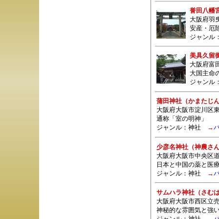
誉田八幡
大阪府羽曳
安産・厄
ジャンル
美具久留
大阪府富
大国主命
ジャンル
蒲田神社（かまたじ
大阪府大阪市淀川区東
通称「室の明神」
ジャンル：
神社
→
少彦名神社（神農さ
大阪府大阪市中央区道修
日本と中国の薬と医
ジャンル：
神社
→
サムハラ神社（さむ
大阪府大阪市西区立売堀
神秘的な雰囲気と強
ジャンル：
神社
→