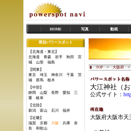
HOME
写真
動画
県別パワースポット
【北海道・東北】
北海道
青森
岩手
秋田
宮
城
山形
福島
TOP
>
大阪府
【関東】
東京
埼玉
神奈川
千葉
茨
城
群馬
栃木
大江神社（
【中部】
静岡
山梨
長野
愛知
三
公式サイト：
htt
重
岐阜
【北陸】
新潟
富山
石川
福井
大阪府大阪市天
【近畿】
滋賀
京都
大阪
兵庫
奈
良
和歌山