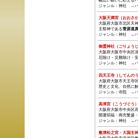
幅広い願いに応える
ジャンル：
神社
→
大阪天満宮（おおさ
大阪府大阪市北区天神
主祭神である
菅原道
ジャンル：
神社
→
御霊神社（ごりょう
大阪府大阪市中央区淡路
厄除け・災難除け・
ジャンル：
神社
→
四天王寺（してんの
大阪府大阪市天王寺区四
歴史と文化、自然に
ジャンル：
寺院
→
高津宮（こうづぐう
大阪府大阪市中央区高
開運招福・商売繁盛
ジャンル：
神社
→
敷津松之宮・大国主