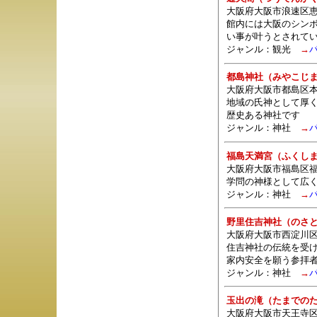
大阪府大阪市浪速区恵
館内には大阪のシン
い事が叶うとされて
ジャンル：観光
→
都島神社（みやこじ
大阪府大阪市都島区本通
地域の氏神として厚
歴史ある神社です
ジャンル：
神社
→
福島天満宮（ふくし
大阪府大阪市福島区福島
学問の神様として広く
ジャンル：
神社
→
野里住吉神社（のさ
大阪府大阪市西淀川区
住吉神社の伝統を受
家内安全を願う参拝
ジャンル：
神社
→
玉出の滝（たまでの
大阪府大阪市天王寺区