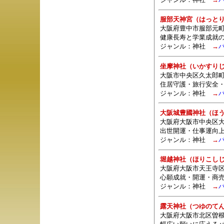
服部天神宮（はっと
大阪府豊中市服部元町1-
健康長寿と学業成就
ジャンル：
神社
→
坐摩神社（いかすり
大阪市中央区久太郎
住居守護・旅行安全
ジャンル：
神社
→
大阪城豊國神社（ほ
大阪府大阪市中央区大阪
出世開運・仕事運向
ジャンル：
神社
→
堀越神社（ほりこし
大阪府大阪市天王寺区
心願成就・開運・商
ジャンル：
神社
→
露天神社（つゆのて
大阪府大阪市北区曽根