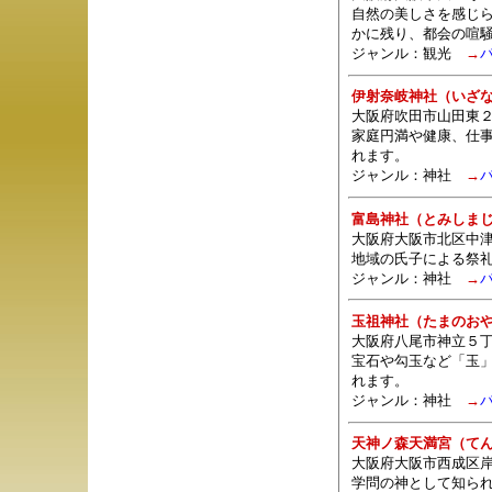
自然の美しさを感じ
かに残り、都会の喧
ジャンル：観光
→
伊射奈岐神社（いざ
大阪府吹田市山田東２
家庭円満や健康、仕
れます。
ジャンル：
神社
→
富島神社（とみしま
大阪府大阪市北区中津
地域の氏子による祭
ジャンル：
神社
→
玉祖神社（たまのお
大阪府八尾市神立５丁
宝石や勾玉など「玉
れます。
ジャンル：
神社
→
天神ノ森天満宮（て
大阪府大阪市西成区岸
学問の神として知ら