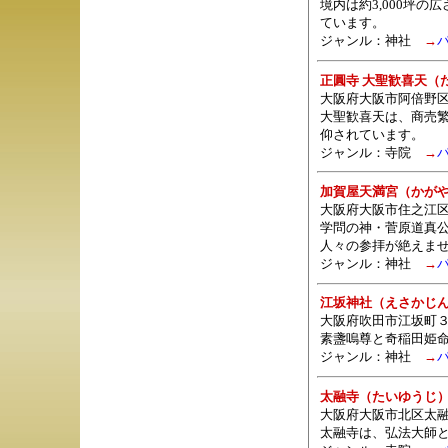
境内は約3,000坪
ています。
ジャンル：
神社
→
正圓寺 大聖歓喜天（
大阪府大阪市阿倍野区
大聖歓喜天は、商売繁
仰されています。
ジャンル：
寺院
→
加賀屋天満宮（かが
大阪府大阪市住之江区
学問の神・菅原道真
人々の参拝が絶えま
ジャンル：
神社
→
江坂神社（えさかじ
大阪府吹田市江坂町３
素盞嗚尊と奇稲田姫
ジャンル：
神社
→
太融寺（たいゆうじ
大阪府大阪市北区太融
太融寺は、弘法大師