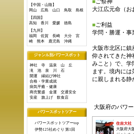
■
ご祭神
【中国・山陰】
大江広元命（お
岡山
広島
山口
鳥取
島根
【四国】
高知
香川
愛媛
徳島
■
ご利益
【九州】
学問・勝運・事
福岡
佐賀
長崎
大分
宮
崎
熊本
鹿児島
沖縄
大阪市北区に鎮
仰されてきた神
ジャンル別パワースポット
みこと）で、学
神社
寺
温泉
山
丘
滝
池
泉
川
石
ます。境内には
開運
縁結び神社
に親しまれる静
合格・学業成就
病気平癒・健康
商売繁盛
金運
交通安全
安産
旗上げ
飲食店
大阪府のパワー
パワースポットツアー
パワースポットツアーtop
住吉大社
大阪府大阪
伊勢125社めぐり 第1回