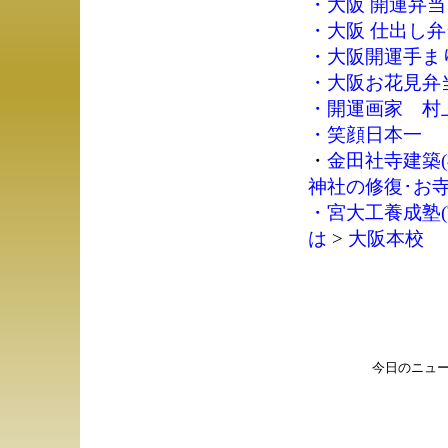
・
大阪 開運弁当
・
大阪 仕出し弁
・
大阪開運手ま
・
大阪お花見弁
・
開運画家 村
・
笑顔日本一
・
金田社寺建築(
神社の修復･お
・
宮大工養成塾(
は
>
大阪本校
今日のニュ