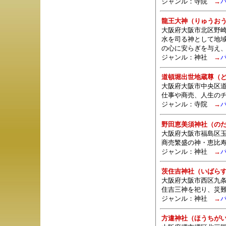
ジャンル：
寺院
→
龍王大神（りゅうお
大阪府大阪市北区野崎
水を司る神として地
の心に安らぎを与え
ジャンル：
神社
→
道頓堀出世地蔵尊（
大阪府大阪市中央区
仕事や商売、人生の
ジャンル：
寺院
→
野田恵美須神社（の
大阪府大阪市福島区玉
商売繁盛の神・恵比
ジャンル：
神社
→
茨住吉神社（いばら
大阪府大阪市西区九条
住吉三神を祀り、災
ジャンル：
神社
→
方違神社（ほうちが