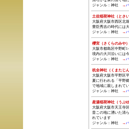
ジャンル：
神社
→
土佐稲荷神社（とさ
大阪府大阪市西区北堀
豊臣秀吉の時代には
ジャンル：
神社
→
櫻宮（さくらのみや
大阪市都島区中野町1-1
境内の大川沿いには
ジャンル：
神社
→
杭全神社（くまたじ
大阪府大阪市平野区
夏に行われる「平野
で地域に親しまれて
ジャンル：
神社
→
産湯稲荷神社（うぶ
大阪府大阪市天王寺区
昔この地に湧いた清
れています
ジャンル：
神社
→