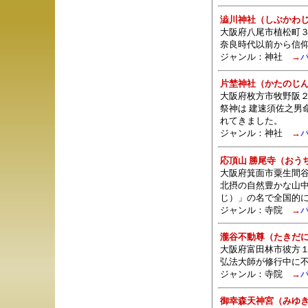
澁川神社（しぶかわ
大阪府八尾市植松町３
奈良時代以前から信
ジャンル：
神社
→
片埜神社（かたのじ
大阪府枚方市牧野阪２
祭神は 建速須佐之男
れてきました。
ジャンル：
神社
→
応頂山 勝尾寺（おう
大阪府箕面市粟生間谷
北摂の自然豊かな山
じ）」の名で全国的
ジャンル：
寺院
→
瀧谷不動尊（たきだ
大阪府富田林市彼方
弘法大師が修行中に
ジャンル：
寺院
→
御幸森天神宮（みゆ