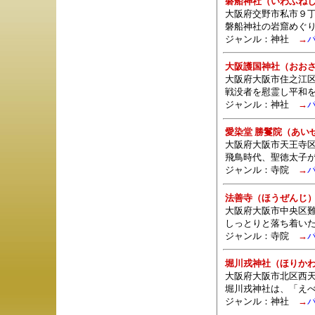
磐船神社（いわふね
大阪府交野市私市９
磐船神社の岩窟めぐ
ジャンル：
神社
→
大阪護国神社（おお
大阪府大阪市住之江区南
戦没者を慰霊し平和
ジャンル：
神社
→
愛染堂 勝鬘院（あい
大阪府大阪市天王寺区夕
飛鳥時代、聖徳太子
ジャンル：
寺院
→
法善寺（ほうぜんじ
大阪府大阪市中央区難波1
しっとりと落ち着い
ジャンル：
寺院
→
堀川戎神社（ほりか
大阪府大阪市北区西天満
堀川戎神社は、「え
ジャンル：
神社
→