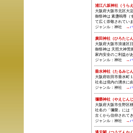
浦江八坂神社（うら
大阪府大阪市北区大淀南3
御祭神は 素盞嗚尊（
て広く崇敬されてい
ジャンル：
神社
→
廣田神社（ひろたじ
大阪府大阪市浪速区日本
御祭神は 天照大神荒
家内安全のご利益が
ジャンル：
神社
→
垂水神社（たるみじ
大阪府吹田市垂水町１
社名は境内の湧水に
ジャンル：
神社
→
彌榮神社（やえじん
大阪府大阪市生野区桃谷
社名の「彌榮」には
古くから信仰されて
ジャンル：
神社
→
通天閣（つうてんか