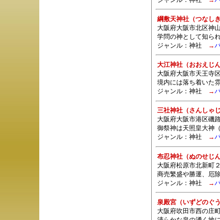
綱敷天神社（つなし
大阪府大阪市北区神
学問の神として知ら
ジャンル：
神社
→
大江神社（おおえじ
大阪府大阪市天王寺区
境内には落ち着いた
ジャンル：
神社
→
三社神社（さんしゃ
大阪府大阪市港区磯路
御祭神は天照皇大神
ジャンル：
神社
→
布忍神社（ぬのせじ
大阪府松原市北新町２
商売繁盛や勝運、厄
ジャンル：
神社
→
泉殿宮（いずどのぐ
大阪府吹田市西の庄町
清らかな泉の湧く地