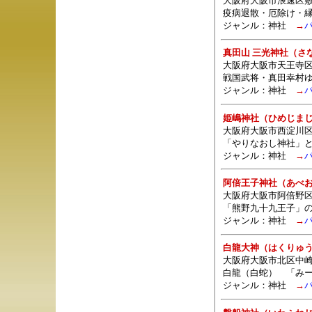
大阪府大阪市浪速区敷
疫病退散・厄除け・
ジャンル：
神社
→
真田山 三光神社（さ
大阪府大阪市天王寺
戦国武将・真田幸村
ジャンル：
神社
→
姫嶋神社（ひめじま
大阪府大阪市西淀川区姫島
「やりなおし神社」
ジャンル：
神社
→
阿倍王子神社（あべ
大阪府大阪市阿倍野区阿
「熊野九十九王子」
ジャンル：
神社
→
白龍大神（はくりゅ
大阪府大阪市北区中崎西
白龍（白蛇） 「み
ジャンル：
神社
→